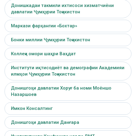
Донишкадаи такмили ихтисоси хизматчиёни
давлатии Ҷумҳурии Тоҷикистон
Маркази фарҳангии «Бохтар»
Бонки миллии Ҷумҳурии Тоҷикистон
Коллеҷи омори шаҳри Ваҳдат
Институти иқтисодиёт ва демографии Академияи
илмҳои Ҷумҳурии Тоҷикистон
Донишгоҳи давлатии Хоруғ ба номи Моёншо
Назаршоев
Имкон Консалтинг
Донишгоҳи давлатии Данғара