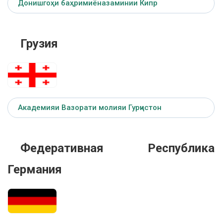
Донишгоҳи баҳримиёназаминии Кипр
Грузия
Академияи Вазорати молияи Гурҷистон
Федеративная Республика
Германия