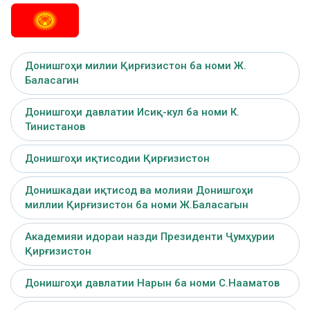
Донишгоҳи милии Қирғизистон ба номи Ж.
Баласагин
Донишгоҳи давлатии Исиқ-кул ба номи К.
Тинистанов
Донишгоҳи иқтисодии Қирғизистон
Донишкадаи иқтисод ва молияи Донишгоҳи
миллии Қирғизистон ба номи Ж.Баласагын
Академияи идораи назди Президенти Ҷумҳурии
Қирғизистон
Донишгоҳи давлатии Нарын ба номи С.Нааматов