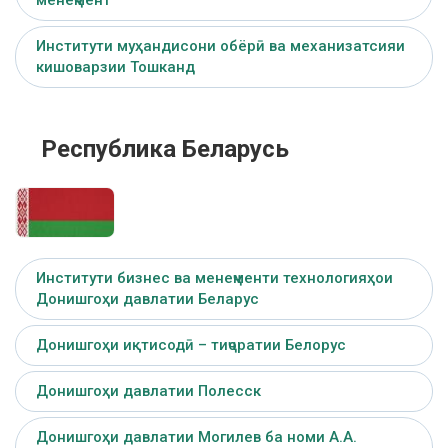
Институти муҳандисони обёрӣ ва механизатсияи
кишоварзии Тошканд
Республика Беларусь
Институти бизнес ва менеҷменти технологияҳои
Донишгоҳи давлатии Беларус
Донишгоҳи иқтисодӣ – тиҷоратии Белорус
Донишгоҳи давлатии Полесск
Донишгоҳи давлатии Могилев ба номи А.А.