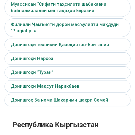
Муассисаи “Сифати таҳсилоти шабакавии
байналмилалии минтақаҳои Евразия
Филиали Ҷамъияти дорои масъулияти маҳдуди
"Plagiat.pl.»
Донишгоҳи техникии Қазоқистон-Британия
Донишгоҳи Нархоз
Донишгоҳи “Туран”
Донишгоҳи Мақсут Нарикбаев
Донишгоҳ ба номи Шакарими шаҳри Семей
Республика Кыргызстан