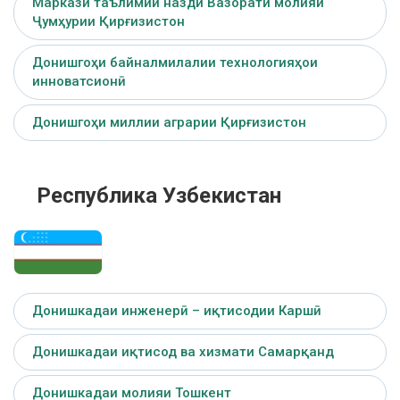
Маркази таълимии назди Вазорати молияи
Ҷумҳурии Қирғизистон
Донишгоҳи байналмилалии технологияҳои
инноватсионӣ
Донишгоҳи миллии аграрии Қирғизистон
Республика Узбекистан
Донишкадаи инженерӣ – иқтисодии Каршӣ
Донишкадаи иқтисод ва хизмати Самарқанд
Донишкадаи молияи Тошкент