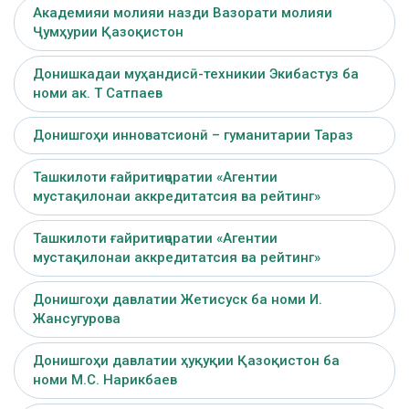
Академияи молияи назди Вазорати молияи
Ҷумҳурии Қазоқистон
Донишкадаи муҳандисӣ-техникии Экибастуз ба
номи ак. Т Сатпаев
Донишгоҳи инноватсионӣ – гуманитарии Тараз
Ташкилоти ғайритиҷоратии «Агентии
мустақилонаи аккредитатсия ва рейтинг»
Ташкилоти ғайритиҷоратии «Агентии
мустақилонаи аккредитатсия ва рейтинг»
Донишгоҳи давлатии Жетисуск ба номи И.
Жансугурова
Донишгоҳи давлатии ҳуқуқии Қазоқистон ба
номи М.С. Нарикбаев