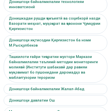
Донишгоҳи байналмилалии технологияи
инноватсионӣ
Донишкадаи рушди ҷамъиятӣ ва соҳибкорӣ назди
Вазорати меҳнат, муҳоҷират ва ҷавонони Ҷумҳурии
Қирғизистон
Донишгоҳи иқтисодии Қирғизистон ба номи
М.Рысқулбеков
Ташкилоти ғайри тиҷоратии мухтори Маркази
байналмилалии таълимӣ-методии мониторинги
молиявӣ (Институти шабакавӣ дар равияи
муқовимат бо пушонидани даромадҳо ва
маблағгузории тероризм
Донишгоҳи байналмилалии Жалал-Абад
Донишгоҳи давлатии Ош