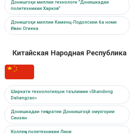
Донишгоҳи миллии технологи “Донишкадаи
политехникии Харков”
Донишгоҳи миллии Каменц-Подолскии ба номи
Иван Огиека
Китайская Народная Республика
Ширкати технологияҳои таълимии «Shandong
Daliangzao»
Донишкадаи тиҷоратии Доннишгоҳӣ омузгории
Синзян
Коллеҷи политехникии Лини