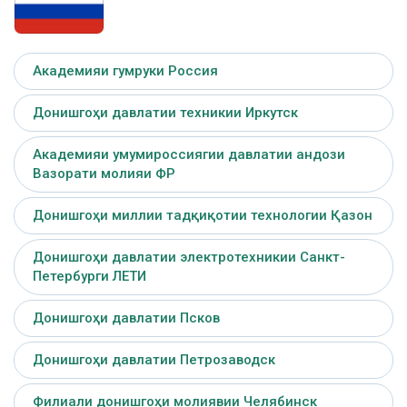
Академияи гумруки Россия
Донишгоҳи давлатии техникии Иркутск
Академияи умумироссиягии давлатии андози
Вазорати молияи ФР
Донишгоҳи миллии тадқиқотии технологии Қазон
Донишгоҳи давлатии электротехникии Санкт-
Петербурги ЛЕТИ
Донишгоҳи давлатии Псков
Донишгоҳи давлатии Петрозаводск
Филиали донишгоҳи молиявии Челябинск