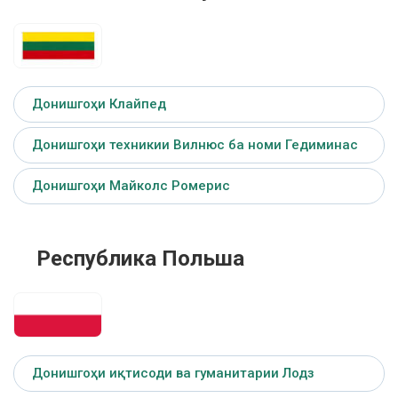
Донишгоҳи Клайпед
Донишгоҳи техникии Вилнюс ба номи Гедиминас
Донишгоҳи Майколс Ромерис
Республика Польша
Донишгоҳи иқтисоди ва гуманитарии Лодз