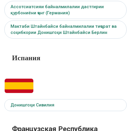
Ассотсиатсияи байналмилалии дастгирии
қурбониёни ҷанг (Германия)
Мактаби Штайнбайси байналмилалии тиҷорат ва
соҳибкории Донишгоҳи Штайнбайси Берлин
Испания
Донишгоҳи Сивилия
Французская Республика