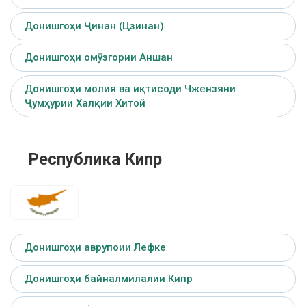
Донишгоҳи Ҷинан (Цзинан)
Донишгоҳи омӯзгории Аншан
Донишгоҳи молия ва иқтисоди Чжензяни
Ҷумҳурии Халқии Хитой
Республика Кипр
Донишгоҳи аврупоии Лефке
Донишгоҳи байналмилалии Кипр