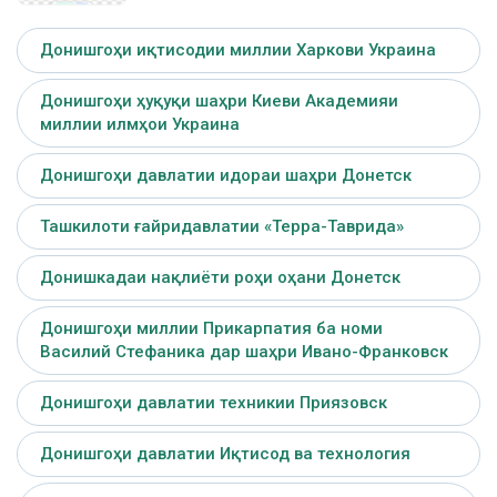
Донишгоҳи иқтисодии миллии Харкови Украина
Донишгоҳи ҳуқуқи шаҳри Киеви Академияи
миллии илмҳои Украина
Донишгоҳи давлатии идораи шаҳри Донетск
Ташкилоти ғайридавлатии «Терра-Таврида»
Донишкадаи нақлиёти роҳи оҳани Донетск
Донишгоҳи миллии Прикарпатия ба номи
Василий Стефаника дар шаҳри Ивано-Франковск
Донишгоҳи давлатии техникии Приязовск
Донишгоҳи давлатии Иқтисод ва технология