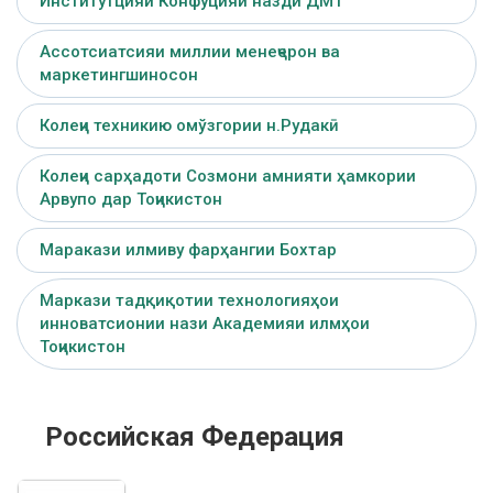
Институтцияи Конфуцияи назди ДМТ
Ассотсиатсияи миллии менеҷерон ва
маркетингшиносон
Колеҷи техникию омўзгории н.Рудакӣ
Колеҷи сарҳадоти Созмони амнияти ҳамкории
Арвупо дар Тоҷикистон
Маракази илмиву фарҳангии Бохтар
Маркази тадқиқотии технологияҳои
инноватсионии нази Академияи илмҳои
Тоҷикистон
Российская Федерация