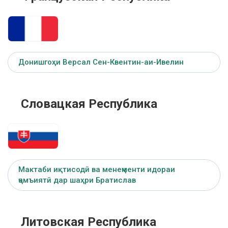
Донишгоҳи Версал Сен-Квентин-аи-Ивелин
Словацкая Республика
Мактаби иқтисодӣ ва менеҷменти идораи
ҷамъиятӣ дар шаҳри Братислав
Литовская Республика