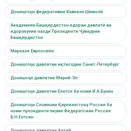
Донишгоҳи федеративии Кавкази Шимолӣ
Академияи Башқирдистон идораи давлатӣ ва
идоракунии назди Президенти Ҷумҳурии
Башқирдистон
Маркази Евроосиёи
Донишгоҳи давлатии иқтисодии Санкт-Петербург
Донишоҳи давлатии Марий-Эл
Донишгоҳи давлатии Елетск ба номи И.А.Бунин
Донишгоҳи Словянии Қирғизистону Россия ба
номи президенти якуми Федератсияи Россия
Б.Н.Елтсин
Донишгоҳи давлатии Алтай