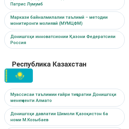
Патрис Лумумб
Маркази байналмилалии таълимӣ – методии
монитиронги молиявӣ (МУМЦФМ)
Донишгоҳи инноватсионии Қазони Федератсияи
Россия
Республика Казахстан
Муассисаи таълимии ғайри тиҷоратии Донишгоҳи
менеҷменти Алмато
Донишгоҳи давлатии Шимоли Қазоқистон ба
номи М.Козыбаев