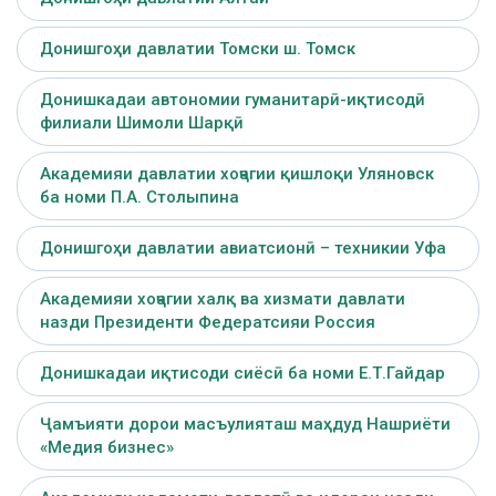
Донишгоҳи давлатии Томски ш. Томск
Донишкадаи автономии гуманитарӣ-иқтисодӣ
филиали Шимоли Шарқӣ
Академияи давлатии хоҷагии қишлоқи Уляновск
ба номи П.А. Столыпина
Донишгоҳи давлатии авиатсионӣ – техникии Уфа
Академияи хоҷагии халқ ва хизмати давлати
назди Президенти Федератсияи Россия
Донишкадаи иқтисоди сиёсӣ ба номи Е.Т.Гайдар
Ҷамъияти дорои масъулияташ маҳдуд Нашриёти
«Медия бизнес»