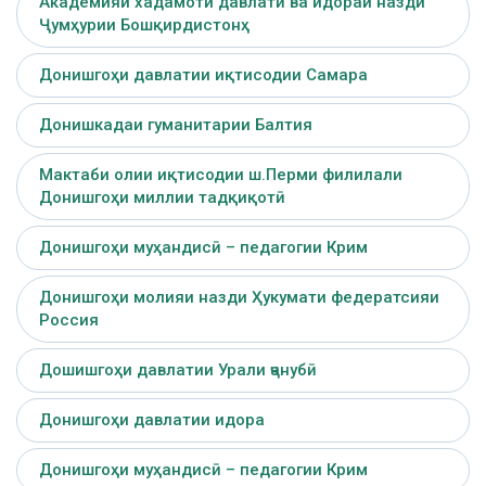
Академияи хадамоти давлатӣ ва идораи назди
Ҷумҳурии Бошқирдистонҳ
Донишгоҳи давлатии иқтисодии Самара
Донишкадаи гуманитарии Балтия
Мактаби олии иқтисодии ш.Перми филилали
Донишгоҳи миллии тадқиқотӣ
Донишгоҳи муҳандисӣ – педагогии Крим
Донишгоҳи молияи назди Ҳукумати федератсияи
Россия
Дошишгоҳи давлатии Урали ҷанубӣ
Донишгоҳи давлатии идора
Донишгоҳи муҳандисӣ – педагогии Крим