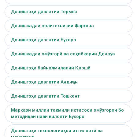
Донишгоҳи давлатии Термез
Донишкадаи политехникии Фарғона
Донишгоҳи давлатии Бухоро
Донишкадаи омӯзгорӣ ва соҳибкории Денаув
Донишгоҳи байналмилалии Қаршӣ
Донишгоҳи давлатии Андиҷон
Донишгоҳи давлатии Тошкент
Маркази миллии такмили ихтисоси омӯзгорон бо
методикаи нави вилояти Бухоро
Донишгоҳи технологияҳои иттилоотӣ ва
менеҷмент