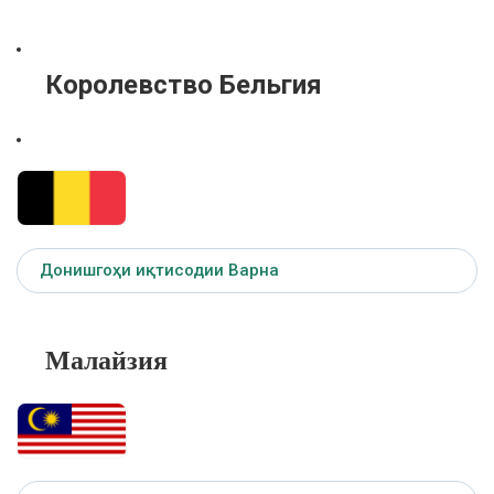
Королевство Бельгия
Донишгоҳи иқтисодии Варна
Мала
й
зия