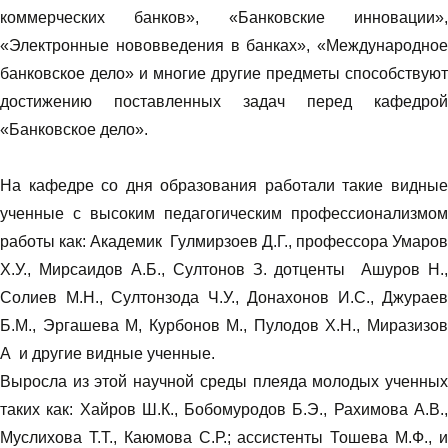
коммерческих банков», «Банковские инновации»,
«Электронные нововведения в банках», «Международное
банковское дело» и многие другие предметы способствуют
достижению поставленных задач перед кафедрой
«Банковское дело».
На кафедре со дня образования работали такие видные
ученные с высоким педагогическим профессионализмом
работы как: Академик Гулмирзоев Д.Г., профессора Умаров
Х.У., Мирсаидов А.Б., Султонов З. дотценты Ашуров Н.,
Солиев М.Н., Султонзода Ч.У., Донахонов И.С., Джураев
Б.М., Эргашева М, Курбонов М., Пулодов Х.Н., Миразизов
А и другие видные ученные.
Выросла из этой научной среды плеяда молодых ученных
таких как: Хайров Ш.К., Бобомуродов Б.Э., Рахимова А.В.,
Муслихова Т.Т., Каюмова С.Р.; ассистенты Тошева М.Ф., и