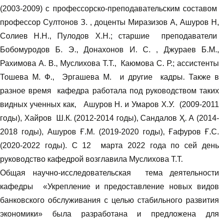
(2003-2009) с профессорско-преподавательским составом
профессор Султонов З. , доценты Миразизов А, Ашуров Н,
Солиев Н.Н., Пулодов Х.Н.; старшие преподаватели
Бобомуродов Б. Э., Донахонов И. С. , Джураев Б.М.,
Рахимова А. В., Муслихова Т.Т.,
Каюмова С. Р.; ассистент
Тошева М. Ф., Эргашева М. и другие кадры. Также в
разное время кафедра работала под руководством таких
видных ученных как, Ашуров Н. и Умаров Х.У. (2009-2011
годы), Хайров Ш.К. (2012-2014 годы), Сандалов Ҳ. А (2014-
2018 годы), Ашуров Ғ.М. (2019-2020 годы), Ғафуров Ғ.С.
(2020-2022 годы). С 12
марта 2022 года по сей ден
руководство кафедрой возглавила Муслихова Т.Т.
Общая научно-исследовательская тема деятельности
кафедры «Укрепление и предоставление новых видов
банковского обслуживания с целью стабильного развития
экономики» была разработана и предложена для