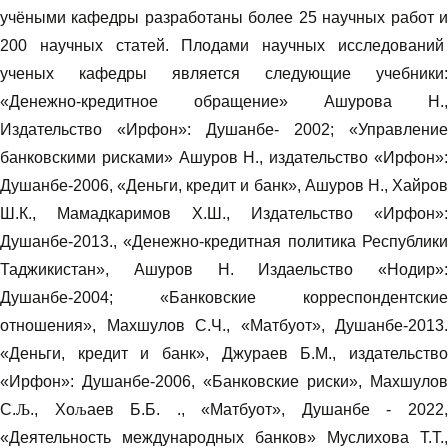
учёными кафедры разработаны более 25 научных работ и
200 научных статей. Плодами научных исследований
ученых кафедры является следующие учебники:
«Денежно-кредитное обращение» Ашурова Н.,
Издательство «Ирфон»: Душанбе- 2002; «Управление
банковскими рисками» Ашуров Н., издательство «Ирфон»:
Душанбе-2006, «Деньги, кредит и банк», Ашуров Н., Хайров
Ш.К., Мамадкаримов Х.Ш., Издательство «Ирфон»:
Душанбе-2013., «Денежно-кредитная политика Республики
Таджикистан», Ашуров Н. Издаельство «Нодир»:
Душанбе-2004; «Банковские корреспондентские
отношения», Махшулов С.Ч., «Матбуот», Душанбе-2013.
«Деньги, кредит и банк», Джураев Б.М., издательство
«Ирфон»: Душанбе-2006, «Банковские риски», Махшулов
С.
Љ
., Хо
љ
аев Б.Б. ., «Матбуот», Душанбе - 2022
«Деятельность международных банков» Муслихова Т.Т.,