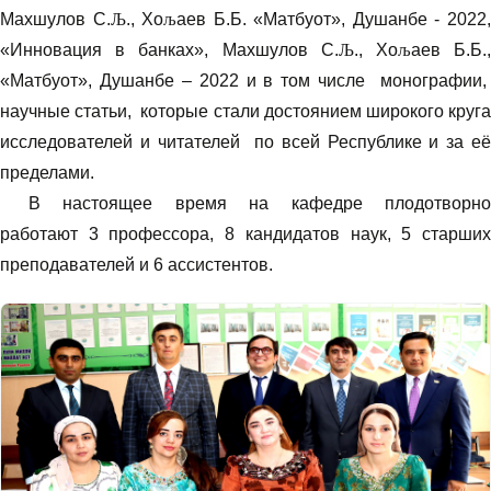
Махшулов С.
Љ
., Хо
љ
аев Б.Б. «Матбуот», Душанбе - 2022
«Инновация в банках», Махшулов С.
Љ
., Хо
љ
аев Б.Б.
«Матбуот», Душанбе – 2022 и в том числе монографии,
научные статьи, которые стали достоянием широкого круга
исследователей и читателей по всей Республике и за её
пределами.
В настоящее время на кафедре плодотворно
работают 3 профессора, 8 кандидатов наук, 5 старших
преподавателей и 6 ассистентов.