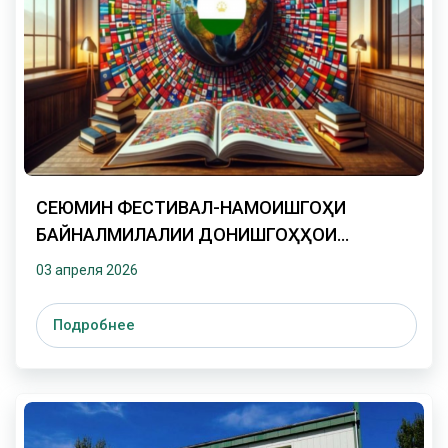
СЕЮМИН ФЕСТИВАЛ-НАМОИШГОҲИ
БАЙНАЛМИЛАЛИИ ДОНИШГОҲҲОИ
ДАВЛАТҲОИ ХОРИҶӢ ДАР ҶУМҲУРИИ
03 апреля 2026
ТОҶИКИСТОН - 2026
Подробнее