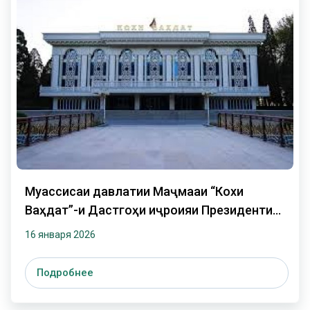
Муассисаи давлатии Маҷмааи “Кохи
Ваҳдат”-и Дастгоҳи иҷроияи Президенти
Ҷумҳурии Тоҷикистон бахшида ба ҷашни 35 -
16 января 2026
солагии ......
Подробнее