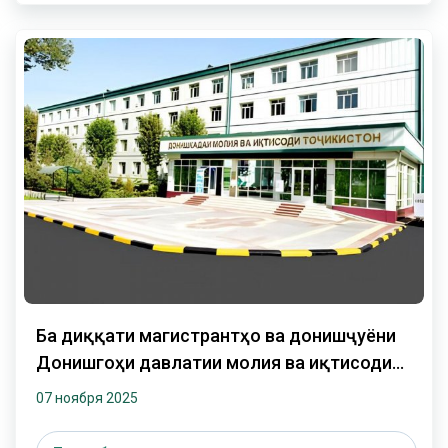
Ба диққати магистрантҳо ва донишҷуёни
Донишгоҳи давлатии молия ва иқтисоди
Тоҷикистон расонида мешавад, ....
07 ноября 2025