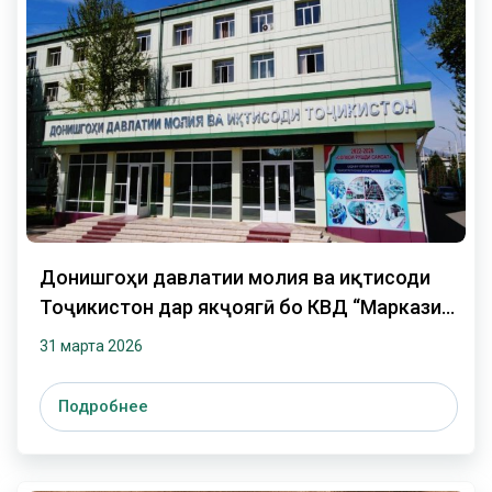
Донишгоҳи давлатии молия ва иқтисоди
Тоҷикистон дар якҷоягӣ бо КВД “Маркази
рақамикунонии соҳаи нақлиёт” - и
31 марта 2026
Вазорати нақлиёти Ҷумҳурии Тоҷикистон бо
мақсади иҷрои ...
Подробнее