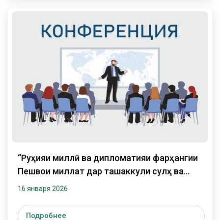
“Руҳияи миллӣ ва дипломатияи фарҳангии
Пешвои миллат дар ташаккули сулҳ ва
суботи минтақавӣ”
16 января 2026
Подробнее