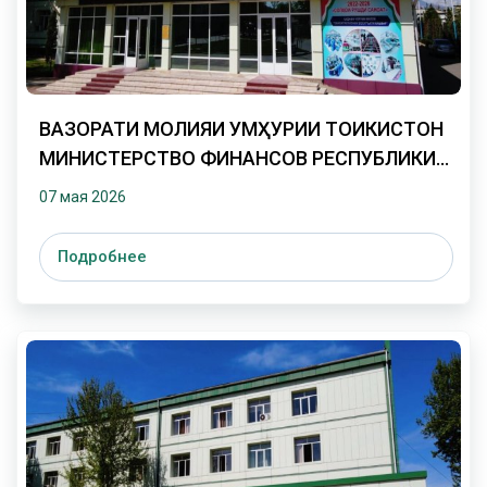
ВАЗОРАТИ МОЛИЯИ ҶУМҲУРИИ ТОҶИКИСТОН
МИНИСТЕРСТВО ФИНАНСОВ РЕСПУБЛИКИ
ТАДЖИКИСТАН ДОНИШГОҲИ ДАВЛАТИИ
07 мая 2026
МОЛИЯ ВА ИҚТИСОДИ ТОҶИКИСТОН
ТАДЖИКСКИЙ ГОСУДАРСТВЕННЫЙ
Подробнее
ФИНАНСОВО-ЭКОНОМИЧЕСКИЙ
УНИВЕРСИТЕТ