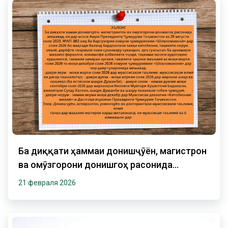
Ба диққати ҳаммаи донишҷӯён, магистрон
ва омӯзгорони донишгоҳ расонида
мешавад ки,....
21 февраля 2026