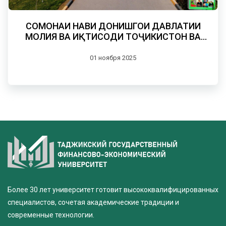
СОМОНАИ НАВИ ДОНИШГОҲИ ДАВЛАТИИ
МОЛИЯ ВА ИҚТИСОДИ ТОҶИКИСТОН ВА
МАҶАЛЛАИ ИЛМИИ “ПАЁМИ МОЛИЯ ВА
ИҚТИСОД”
01 ноября 2025
Более 30 лет университет готовит высококвалифицированных
специалистов, сочетая академические традиции и
современные технологии.