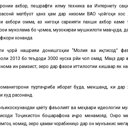
ронии ахбор, пешрафти илму техника ва Интернету саҳ
асонӣ матбуот ҳанӯз ҳам дар низоми ВАО ҷойгоҳи хос 
и ахбори омма, аз нигоҳи сареияти пахши ахбор каме 
арои муколама бо ҷомеа, музокираи мушкилоти мавҷуда, д
афкори хонанда.
оти ҷорӣ нашрияи донишгоҳии “Молия ва иқтисод” фа
ли 2013 бо теъдоди 3000 нусха рӯйи чоп омад. Маҳз дар 
рӯзнома ин рамзист, зеро дар фазои иттилоотии кишвар як н
оманигорони пуртаҷриба иборат буда, мекӯшанд, ки дар 
и худ расонанд.
инъикоскунандаи ҳаёту фаъолият ва меҳвари идеологии му
тисоди Тоҷикистон бошарафона иҷро менамояд. Онро м
мгоҳ номид, зеро ҳамаи чорабиниҳо дар он мунъакис мега