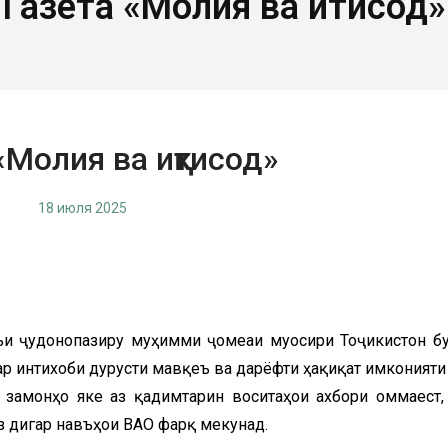
Газета «Молия ва иқтисод»
«Молия ва иқтисод»
18 июля 2025
зъи ҷудонопазиру муҳимми ҷомеаи муосири Тоҷикистон бу
р интихоби дурусти мавқеъ ва дарёфти ҳақиқат имконияти
 замонҳо яке аз қадимтарин воситаҳои ахбори оммаест,
з дигар навъҳои ВАО фарқ мекунад.