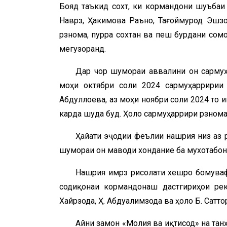
Бояд таъкид сохт, ки кормандони шуъбаи
Наврӯз, Ҳакимова Раъно, Тағоймурод Эшз
рӯзнома, пурра сохтан ва пеш бурдани со
мегузоранд.
Дар чор шумораи аввалини он сармуҳ
моҳи октябри соли 2024 сармуҳаррири
Абдуллоева, аз моҳи ноябри соли 2024 то 
карда шуда буд. Ҳоло сармуҳаррири рӯзном
Ҳайати эҷодии феълии нашрия низ аз р
шумораи он маводи хондание ба мухотабон
Нашрия имрӯз рисолати хешро бомуваф
содиқонаи кормандонаш дастгириҳои рект
Хайрзода, Ҳ. Абдуалимзода ва ҳоло Б. Саттор
Айни замон «Молия ва иқтисод» на тан