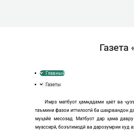
Газета 
Главный
Газеты
Имрӯз матбуот ҳамқадами ҳаёт ва ҷу
таъмини фазои иттилоотӣ ба шаҳрвандон да
муҳайё месозад. Матбуот дар ҳама давру
муассирӣ, боэътимодӣ ва дарозумрии худ а