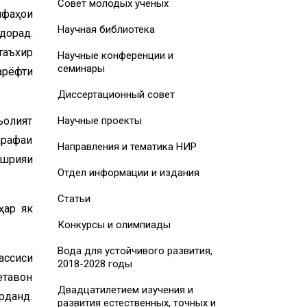
Совет молодых ученых
ифаҳои
Научная библиотека
дорад.
таъхир
Научные конференции и
семинары
арёфти
Диссертационный совет
ъолият
Научные проекты
арафаи
Направления и тематика НИР
ашрияи
Отдел информации и издания
Статьи
ҳар як
Конкурсы и олимпиады
Вода для устойчивого развития,
ассиси
2018-2028 годы
етавон
Двадцатилетием изучения и
рданд.
развития естественных, точных и