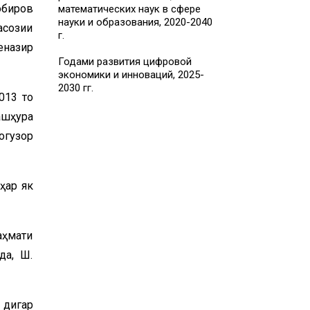
обиров
математических наук в сфере
науки и образования, 2020-2040
асозии
г.
еназир
Годами развития цифровой
экономики и инноваций, 2025-
2030 гг.
013 то
ашҳура
огузор
ҳар як
аҳмати
да, Ш.
 дигар