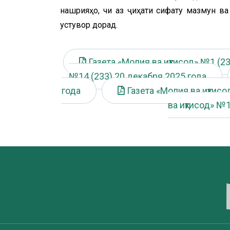
нашрияҳо, чи аз ҷиҳати сифату мазмун ва
устувор дорад.
Газета «Молия ва иқтисод» №1 (23
№14 (233) 20 декабря 2025 года
года
Газета «Молия ва иқтисо
ва иқтисод» №1