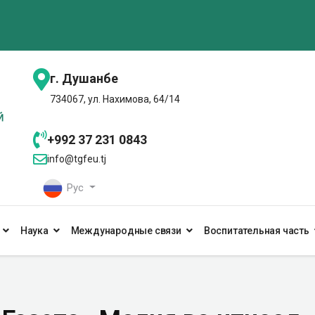
г. Душанбе
734067, ул. Нахимова, 64/14
+992 37 231 0843
info@tgfeu.tj
Рус
Наука
Международные связи
Воспитательная часть