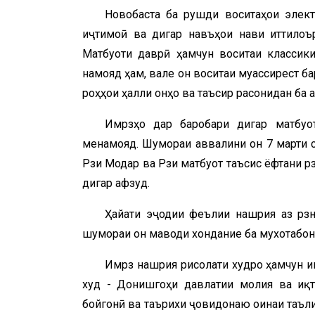
Новобаста ба рушди воситаҳои элект
иҷтимоӣ ва дигар навъҳои нави иттилоър
Матбуоти даврӣ ҳамчун воситаи классики
намояд ҳам, вале он воситаи муассирест б
роҳҳои ҳалли онҳо ва таъсир расонидан ба 
Имрӯзҳо дар баробари дигар матбу
менамояд. Шумораи аввалини он 7 марти со
Рӯзи Модар ва Рӯзи матбуот таъсис ёфтани 
дигар афзуд.
Ҳайати эҷодии феълии нашрия аз рӯзн
шумораи он маводи хондание ба мухотабон
Имрӯз нашрия рисолати худро ҳамчун 
худ - Донишгоҳи давлатии молия ва иқ
бойгонӣ ва таърихи ҷовидонаю оинаи таъли