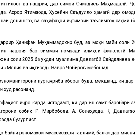
 иттилоот ва нашрия, дар симои Очилдиев Маҳмадалӣ, Ҷ
ода, Асрор Ятимзода, Ҳусейни Саъдулло ҳамагӣ дар омод
монаи донишгоҳ ва саҳифаҳои иҷтимоии таълимгоҳ саҳми б
аррир Ҳанифаи Муҳаммадохир буд, аз моҳи майи соли 2
и ин нашрия бар зиммаи номзади илмҳои филологӣ М
июни соли 2025 ба уҳдаи муаллима Давлатбӣ Сайдалиева в
аи «Молия ва иқтисод» Наврӯз Ҷобиров мебошад.
ӯзноманигорони пуртаҷриба иборат буда, мекӯшанд, ки дар 
и худ расонанд.
фақият иҷро карда истодааст, ки дар ин самт баробари з
орони собиқ Р. Мирбобоев, А. Солеҳзода, Қ. Давлатзо
зода бузург аст.
ҳо байни рӯзномаҳои муассисаҳои таълимӣ, балки дар миёни