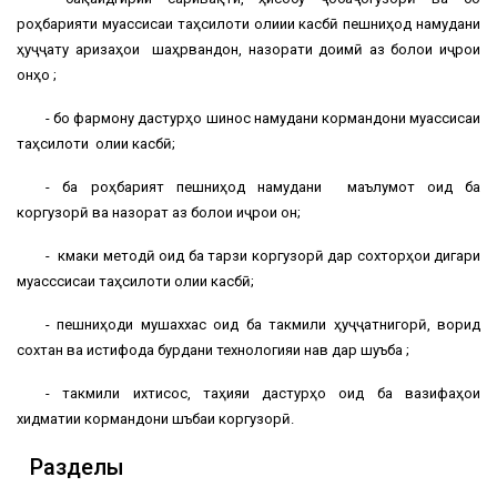
роҳбарияти муассисаи таҳсилоти олиии касбӣ пешниҳод намудани
ҳуҷҷату аризаҳои шаҳрвандон, назорати доимӣ аз болои иҷрои
онҳо ;
- бо фармону дастурҳо шинос намудани кормандони муассисаи
таҳсилоти олии касбӣ;
- ба роҳбарият пешниҳод намудани маълумот оид ба
коргузорӣ ва назорат аз болои иҷрои он;
- кӯмаки методӣ оид ба тарзи коргузорӣ дар сохторҳои дигари
муасссисаи таҳсилоти олии касбӣ;
- пешниҳоди мушаххас оид ба такмили ҳуҷҷатнигорӣ, ворид
сохтан ва истифода бурдани технологияи нав дар шуъба ;
- такмили ихтисос, таҳияи дастурҳо оид ба вазифаҳои
хидматии кормандони шӯъбаи коргузорӣ.
Разделы