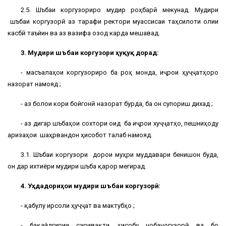
2.5. Шӯъбаи коргузориро мудир роҳбарӣ мекунад. Мудири
шӯъбаи коргузорӣ аз тарафи ректори муассисаи таҳсилоти олии
касбӣ таъйин ва аз вазифа озод карда мешавад.
3. Мудири шӯъбаи коргузори ҳуқуқ дорад:
- масъалаҳои коргузориро ба роҳ монда, иҷрои ҳуҷҷатҳоро
назорат намояд ;
- аз болои кори бойгонӣ назорат бурда, ба он супориш дихад ;
- аз дигар шӯъбаҳои сохтори оид ба иҷрои хуҷҷатҳо, пешниҳоду
аризаҳои шаҳрвандон ҳисобот талаб намояд.
3.1. Шӯъбаи коргузори дорои муҳри муддавари бенишон буда,
он дар ихтиёри мудири шӯъба қарор мегирад.
4. Уҳдадориҳои мудири шӯъбаи коргузорӣ:
- қабулу ирсоли ҳуҷҷат ва мактубҳо ;
- бақайдгирии саривақти, ҳисобу ҷобаҷогузорӣ ва бо