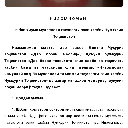
Н И З О М Н О М А И
Шӯъбаи умуми муассисаи тасҳилоти олии касбии Ҷумҳурии
Тоҷикистон
Низомномаи мазкур дар асоси Қонуни Ҷуҳурии
Тоҷикистон «Дар бораи маориф», Қонуни Ҷумҳурии
Тоҷикистон «Дар бораи таҳсилоти олии касби ва таҳсилоти
касбии баъд аз муассисаи олии таълимӣ, «Низомномаи
намунавӣ оид ба муассисаи таълимии таҳсилоти олии касбии
Ҷумҳурии Тоҷикистон» ва дигар санадҳои меъёриву ҳукукии
соҳаи маориф таҳия шудааст.
1. Қоидаи умумӣ
1. Шӯъбаи коргузори сохтори мустақили муассисаи таҳсилоти
олиии касби буда фаъолияти он дар асоси Оинномаи муассисаи
таҳсилоти олии касбии Ҷумҳурии Тоҷикистон ва Низомномаи