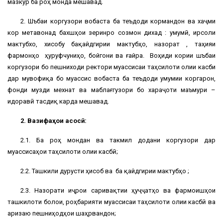
мазкур ба роҳ монда мешавад.
2. Шӯъбаи коргузори вобаста ба теъдоди кормандон ва хаҷми
кор метавонад бахшҳои зеринро созмон дихад : умумӣ, ирсоли
мактубхо, хисобу бақайдгирии мактубҳо, назорат , таҳияи
фармонҳо ҳуруфчуниҳо, бойгони ва ғайра. Воҳиди кории шӯъбаи
коргузори бо пешниходи ректори муассисаи таҳсилоти олии касби
дар мувофиқа бо муассис вобаста ба теъдоди умумии коргарон,
фонди музди мехнат ва маблағгузори бо хараҷоти маъмури –
идоравӣ тасдиқ карда мешавад.
2. Вазифаҳои асосӣ:
2.1. Ба роҳ мондан ва такмил додани коргузори дар
муассисаҳои таҳсилоти олии касбӣ;
2.2. Ташкили дурусти ҳисоб ва ба қайдгирии мактубҳо ;
2.3. Назорати иҷрои саривақтии ҳуҷҷатҳо ва фармоишҳои
ташкилоти болои, роҳбарияти муассисаи таҳсилоти олии касбӣ ва
аризаю пешниҳодҳои шаҳрвандон;