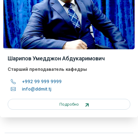
Шарипов Умедджон Абдукаримович
Старший преподаватель кафедры
+992 99 999 9999
info@ddmit.tj
Подробно