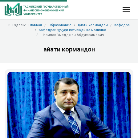
Вы здесь:
Главная
Образование
Ҳайати кормандон
Кафедра
Кафедраи ҳуқуқи иқтисодӣ ва молиявӣ
Шарипов Умедджон Абдукаримович
Ҳайати кормандон