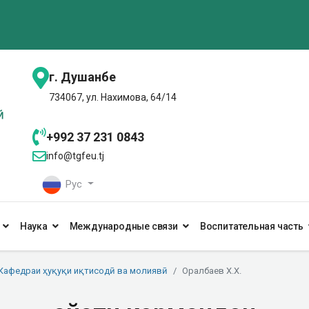
г. Душанбе
734067, ул. Нахимова, 64/14
+992 37 231 0843
info@tgfeu.tj
Рус
Наука
Международные связи
Воспитательная часть
Кафедраи ҳуқуқи иқтисодӣ ва молиявӣ
Оралбаев Х.Х.