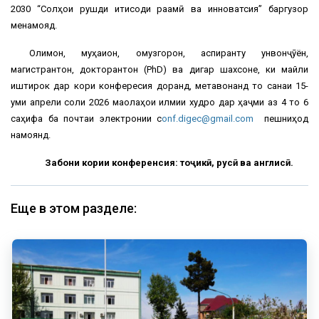
2030 “Солҳои рушди иқтисоди рақамӣ ва инноватсия” баргузор
менамояд.
Олимон, муҳақиқон, омузгорон, аспиранту унвонҷӯён,
магистрантон, докторантон (PhD) ва дигар шахсоне, ки майли
иштирок дар кори конфересия доранд, метавонанд то санаи 15-
уми апрели соли 2026 мақолаҳои илмии худро дар ҳаҷми аз 4 то 6
саҳифа ба почтаи электронии c
onf.digec@gmail.com
пешниҳод
намоянд.
Забони кории конференсия: тоҷикӣ, русӣ ва англисӣ.
Еще в этом разделе: