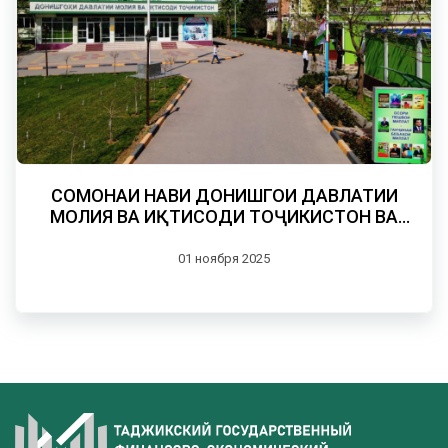
СОМОНАИ НАВИ ДОНИШГОҲИ ДАВЛАТИИ
МОЛИЯ ВА ИҚТИСОДИ ТОҶИКИСТОН ВА
МАҶАЛЛАИ ИЛМИИ “ПАЁМИ МОЛИЯ ВА
ИҚТИСОД”
01 ноября 2025