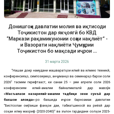
Донишгоҳи давлатии молия ва иқтисоди
Тоҷикистон дар якҷоягӣ бо КВД
“Маркази рақамикунонии соҳаи нақлиёт” -
и Вазорати нақлиёти Ҷумҳурии
Тоҷикистон бо мақсади иҷрои ...
31 марта 2026
“Нақшаи доир намудани машваратҳои илмӣ ва илмию техникӣ,
конференсияҳо, симпозиумҳо, анҷуманҳо ва семинарҳо барои соли
2026” тасмим гирифтааст, ки санаи 25 – уми апрели соли 2026
конференсияи илмӣ-амалии байналмилалӣ дар мавзӯи
«Масъалаҳои назариявӣ-амалии тадбиқи зеҳни сунъӣ дар
бахшҳои алоҳида»
-ро бахшида иҷрои барноамаи давлатии
“Бистсолаи омӯзиши фанҳои дақиқ, табиатшиносӣ ва риёзӣ дар
соҳаи илму маориф (2020-2040)” ва эълон гардидани солҳои 2025-