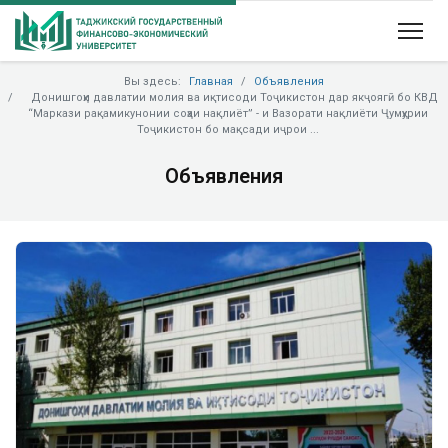
Вы здесь:
Главная
Объявления
Донишгоҳи давлатии молия ва иқтисоди Тоҷикистон дар якҷоягӣ бо КВД
“Маркази рақамикунонии соҳаи нақлиёт” - и Вазорати нақлиёти Ҷумҳурии
Тоҷикистон бо мақсади иҷрои ...
Объявления