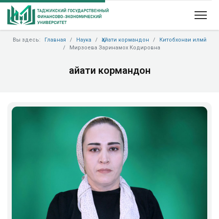
Вы здесь:
Главная
Наука
Ҳайати кормандон
Китобхонаи илмӣ
Мирзоева Заринамох Кодировна
Ҳайати кормандон