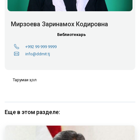
Мирзоева Заринамох Кодировна
Библиотекарь
+992 99 999 9999
info@ddmit.tj
Тарҷумаи ҳол
Еще в этом разделе: