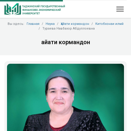
Вы здесь:
Главная
Наука
Ҳайати кормандон
Китобхонаи илмӣ
Тураева Навбахор Абдуллоевна
Ҳайати кормандон