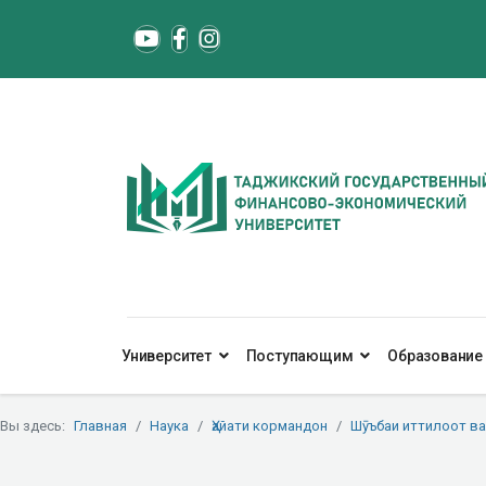
Университет
Поступающим
Образование
Вы здесь:
Главная
Наука
Ҳайати кормандон
Шӯъбаи иттилоот в