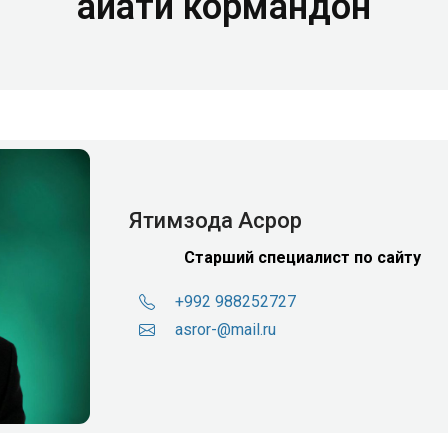
Ҳайати кормандон
Ятимзода Асрор
Старший специалист по сайту
+992 988252727
asror-@mail.ru