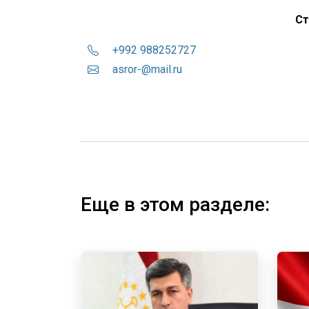
Ст
+992 988252727
asror-@mail.ru
Еще в этом разделе: