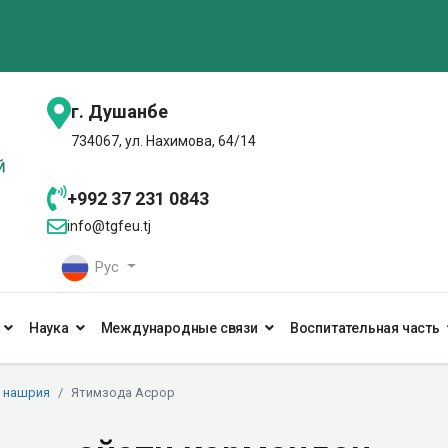
г. Душанбе
734067, ул. Нахимова, 64/14
+992 37 231 0843
info@tgfeu.tj
Рус
Наука
Международные связи
Воспитательная часть
а нашрия
Ятимзода Асрор