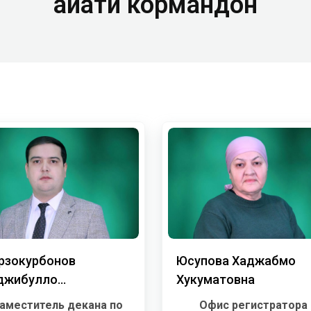
Ҳайати кормандон
рзокурбонов
Юсупова Хаджабмо
джибулло
Хукуматовна
снуддинович
аместитель декана по
Офис регистратора