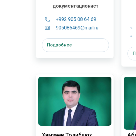
документационист
+992 905 08 64 69
905086469@mail.ru
Подробнее
П
Хамзаев Толибшох
Аб