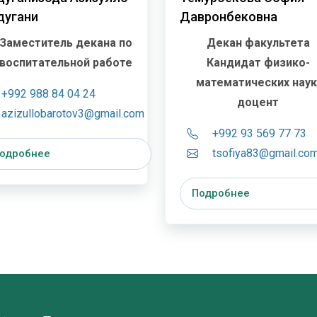
дугани
Давронбековна
Заместитель декана по
Декан факультета
воспитательной работе
Кандидат физико-
математических наук
+992 988 84 04 24
доцент
azizullobarotov3@gmail.com
+992 93 569 77 73
tsofiya83@gmail.co
одробнее
Подробнее