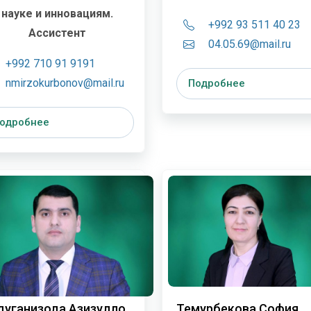
науке и инновациям.
+992 93 511 40 23
Ассистент
04.05.69@mail.ru
+992 710 91 9191
nmirzokurbonov@mail.ru
Подробнее
одробнее
дуганизода Азизулло
Темурбекова София