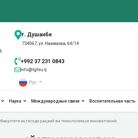
г. Душанбе
734067, ул. Нахимова, 64/14
+992 37 231 0843
info@tgfeu.tj
Рус
Наука
Международные связи
Воспитательная часть
Факултети иқтисоди рақамӣ ва технологияҳои инноватсионӣ