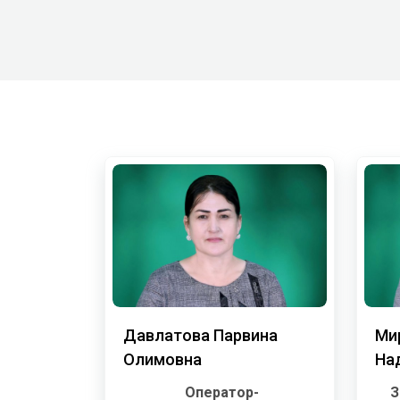
Давлатова Парвина
Ми
Олимовна
На
Ху
Оператор-
З