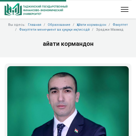
Вы здесь:
Главная
Образование
Ҳайати кормандон
Факултет
Факултети менеҷмент ва ҳуқуқи иқтисодӣ
Эраджи Махмад
Ҳайати кормандон