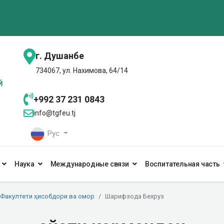
г. Душанбе
734067, ул. Нахимова, 64/14
+992 37 231 0843
info@tgfeu.tj
Рус
Наука
Международные связи
Воспитательная часть
Факултети ҳисобдори ва омор
Шарифзода Бехруз