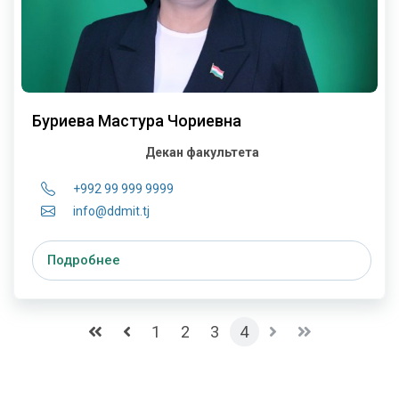
Буриева Мастура Чориевна
Декан факультета
+992 99 999 9999
info@ddmit.tj
Подробнее
1
2
3
4