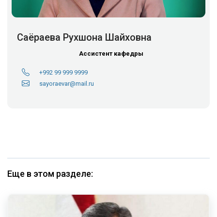
Саёраева Рухшона Шайховна
Ассистент кафедры
+992 99 999 9999
sayoraevar@mail.ru
Еще в этом разделе: