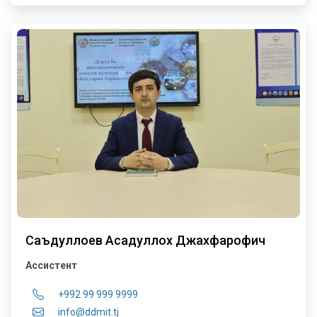
Саъдуллоев Асадуллох Джахфарофич
Ассистент
+992 99 999 9999
info@ddmit.tj