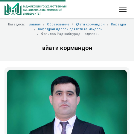
Вы здесь:
Главная
Образование
Ҳайати кормандон
Кафедра
Кафедраи идораи давлатӣ ва маҳаллӣ
Фозилов Раджабмурод Шодиевич
Ҳайати кормандон