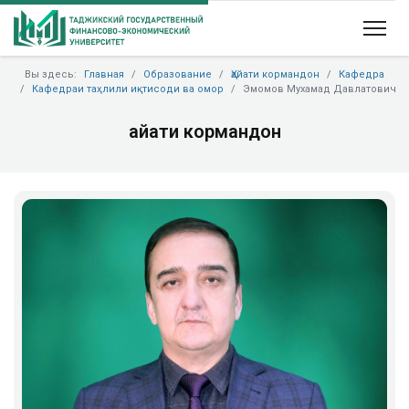
Вы здесь:
Главная
Образование
Ҳайати кормандон
Кафедра
Кафедраи таҳлили иқтисоди ва омор
Эмомов Мухамад Давлатович
Ҳайати кормандон