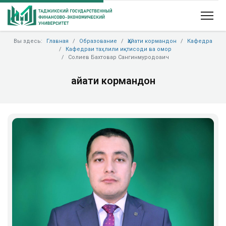
Вы здесь:
Главная
Образование
Ҳайати кормандон
Кафедра
Кафедраи таҳлили иқтисоди ва омор
Солиев Бахтовар Сангинмуродоаич
Ҳайати кормандон