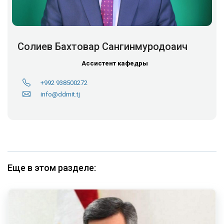
Солиев Бахтовар Сангинмуродоаич
Ассистент кафедры
+992 938500272
info@ddmit.tj
Еще в этом разделе: