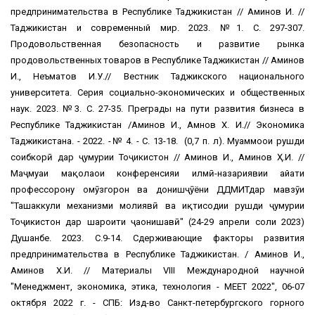
предпринимательства в Республике Таджикистан // Аминов И. //
Таджикистан и современный мир. 2023. №1. С. 297-307.
Продовольственная безопасность и развитие рынка
продовольственных товаров в Республике Таджикистан // Аминов
И., Неъматов И.У.// Вестник Таджикского национального
университета. Серия социально-экономических и общественных
наук. 2023. №3. С. 27-35. Преграды на пути развития бизнеса в
Республике Таджикистан /Аминов И., Амнов Х. И.// Экономика
Таджикистана. - 2022. -№ 4. - С. 13-18. (0,7 п. л). Муаммоҳои рушди
соҳибкорӣ дар ҷумҳурии Тоҷикистон // Аминов И., Аминов Ҳ.И. //
Маҷмуаи мақолаҳои конференсияи илмӣ-назариявии ҳайати
профессорону омӯзгорон ва донишҷӯёни ДДМИТдар мавзӯи
"Ташаккули механизми молиявӣ ва иқтисодии рушди ҷумҳурии
Тоҷикистон дар шароити ҷаҳонишавӣ" (24-29 апрели соли 2023)
Душанбе. 2023. С.9-14. Сдерживающие факторы развития
предпринимательства в Республике Таджикистан. / Аминов И.,
Аминов Х.И. // Материалы VIII Международной научной
"Менеджмент, экономика, этика, технология - МЕЕТ 2022", 06-07
октября 2022 г. - СПБ: Изд-во Санкт-петербургского горного