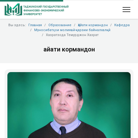
Вы здесь:
Главная
Образование
Ҳайати кормандон
Кафедра
Муносибатҳои молиявӣ-қарзии байналхалқӣ
Хазратзода Темурджон Хазрат
Ҳайати кормандон