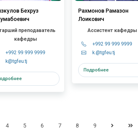
изкулов Бехруз
Рахмонов Рамазон
умабоевич
Лоикович
тарший преподаватель
Ассистент кафедры
кафедры
+992 99 999 9999
+992 99 999 9999
k.@tgfeu.tj
k@tgfeu.tj
Подробнее
одробнее
4
5
6
7
8
9