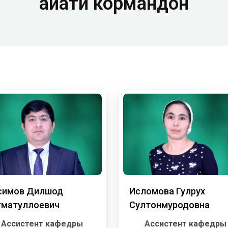
Ҳайати кормандон
симов Дилшод
Исломова Гулрух
гматуллоевич
Султонмуродовна
Ассистент кафедры
Ассистент кафедры