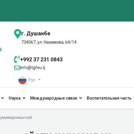
г. Душанбе
734067, ул. Нахимова, 64/14
+992 37 231 0843
info@tgfeu.tj
Рус
Наука
Международные связи
Воспитательная часть
 умумидонишгоҳӣ