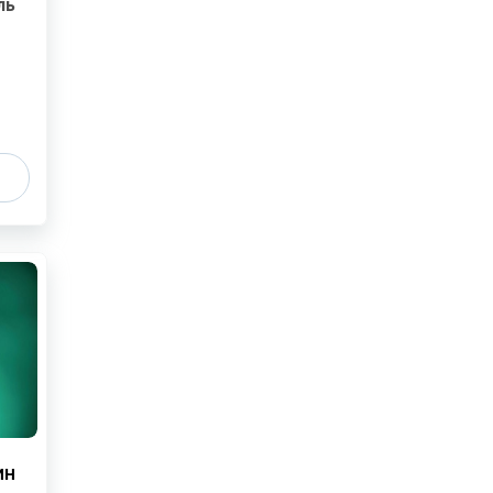
ль
ин