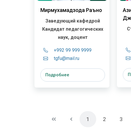
Мирмухамадзода Раъно
Аз
Дж
Заведующий кафедрой
С
Кандидат педагогических
наук, доцент
+992 99 999 9999
tgfu@mail.ru
П
Подробнее
1
2
3