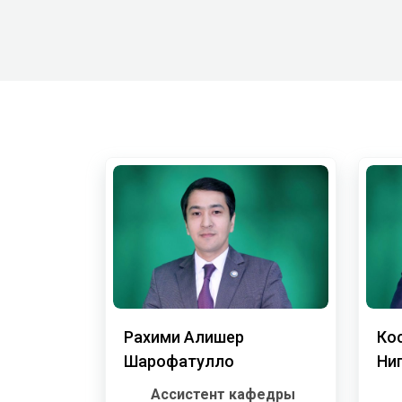
Рахими Алишер
Ко
Шарофатулло
Ни
Ассистент кафедры