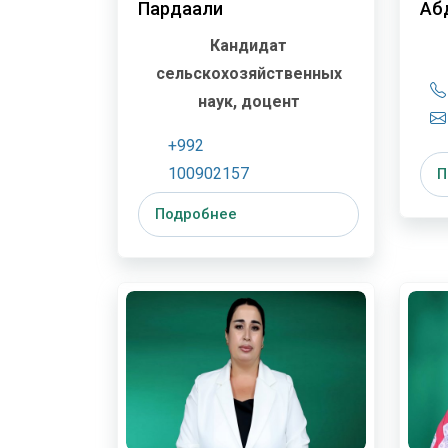
Пардаали
Аб
Кандидат
сельскохозяйственных
наук, доцент
+992
100902157
П
odil25@mail.u
Подробнее