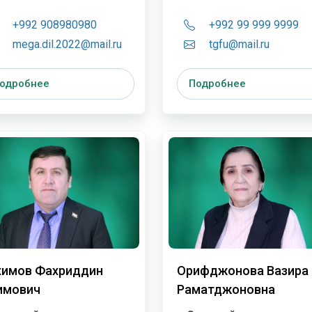
+992 908980980
+992 99 999 9999
mega.dil.2022@mail.ru
tgfu@mail.ru
одробнее
Подробнее
химов Фахриддин
Орифджонова Вазира
имович
Раҳматджоновна