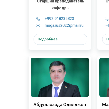
Старший преподаватель
С
кафедры
+992 918235823
mega.rus2022@mail.ru
Подробнее
П
Абдуллозода Одилджон
Ма