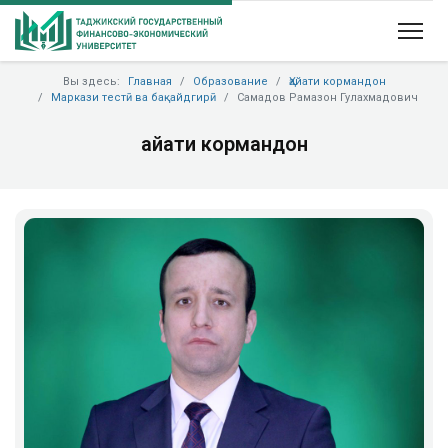
Вы здесь:
Главная
Образование
Ҳайати кормандон
Маркази тестӣ ва бақайдгирӣ
Самадов Рамазон Гулахмадович
Ҳайати кормандон