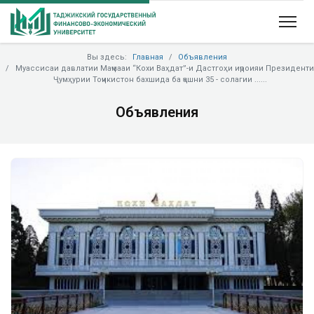
Вы здесь:
Главная
Объявления
Муассисаи давлатии Маҷмааи “Кохи Ваҳдат”-и Дастгоҳи иҷроияи Президенти
Ҷумҳурии Тоҷикистон бахшида ба ҷашни 35 - солагии ......
Объявления