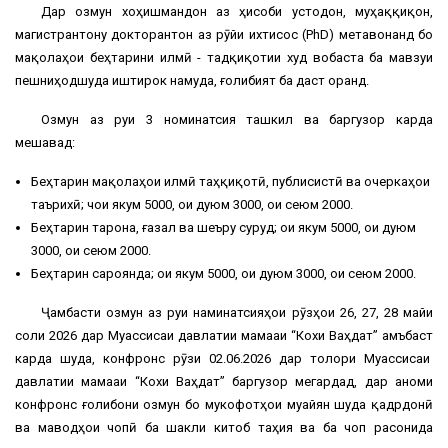
Дар озмун хоҳишмандон аз ҳисоби устодон, муҳаққиқон,
магистрантону докторантон аз рӯйи ихтисос (PhD) метавонанд бо
мақолаҳои беҳтарини илмӣ - тадқиқотии худ вобаста ба мавзуи
пешниҳодшуда иштирок намуда, ғолибият ба даст оранд.
Озмун аз руи 3 номинатсия ташкил ва баргузор карда
мешавад:
Беҳтарин мақолаҳои илмӣ таҳқиқотӣ, публисистӣ ва очеркаҳои
таърихӣ; чои якум 5000, ҷои дуюм 3000, ҷои сеюм 2000.
Беҳтарин тарона, ғазал ва шеъру суруд; ҷои якум 5000, ҷои дуюм
3000, ҷои сеюм 2000.
Беҳтарин сароянда; ҷои якум 5000, ҷои дуюм 3000, ҷои сеюм 2000.
Ҷамбасти озмун аз руи наминатсияҳои рӯзҳои 26, 27, 28 майи
соли 2026 дар Муассисаи давлатии маҷмааи “Кохи Ваҳдат” ҷамъбаст
карда шуда, конфронс рӯзи 02.06.2026 дар толори Муассисаи
давлатии маҷмааи “Кохи Ваҳдат” баргузор мегардад, дар анҷоми
конфронс ғолибони озмун бо мукофотҳои муайян шуда қадрдонӣ
ва маводҳои чопӣ ба шакли китоб таҳия ва ба чоп расонида