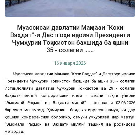
Муассисаи давлатии Маҷмааи “Кохи
Ваҳдат”-и Дастгоҳи иҷроияи Президенти
Ҷумҳурии Тоҷикистон бахшида ба ҷашни
35 - солагии ......
16 января 2026
Муассисаи давлатии Маҷмааи “Кохи Ваҳдат”-и Дастгоҳи иҷроияи
Президенти Ҷумҳурии Тоҷикистон бахшида ба ҷашни 35 - солагии
Истиқлолияти давлатии Ҷумҳурии Тоҷикистон ва 29 - солагии
Ваҳдати миллӣ конференсияи илмӣ - амалӣ таҳти унвони
“Эмомалӣ Раҳмон ва Ваҳдати миллӣ” - ро санаи 02.06.2026
баргузор менамояд, Ҳамчунин бояд хотиррасон намуд, ки дар
ҳошияи конференсияи болозикр, озмуни ҷумҳуриявӣ дар мавзуи:
“Эмомалӣ Раҳмон ва Ваҳдати миллӣ” ташкил ва роҳандозӣ
мегардад.