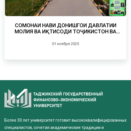
СОМОНАИ НАВИ ДОНИШГОҲИ ДАВЛАТИИ
МОЛИЯ ВА ИҚТИСОДИ ТОҶИКИСТОН ВА
МАҶАЛЛАИ ИЛМИИ “ПАЁМИ МОЛИЯ ВА
ИҚТИСОД”
01 ноября 2025
Более 30 лет университет готовит высококвалифицированных
специалистов, сочетая академические традиции и