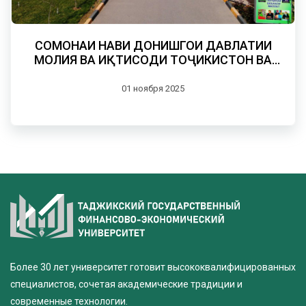
СОМОНАИ НАВИ ДОНИШГОҲИ ДАВЛАТИИ
МОЛИЯ ВА ИҚТИСОДИ ТОҶИКИСТОН ВА
МАҶАЛЛАИ ИЛМИИ “ПАЁМИ МОЛИЯ ВА
ИҚТИСОД”
01 ноября 2025
Более 30 лет университет готовит высококвалифицированных
специалистов, сочетая академические традиции и
современные технологии.