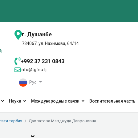
г. Душанбе
734067, ул. Нахимова, 64/14
+992 37 231 0843
info@tgfeu.tj
Рус
Наука
Международные связи
Воспитательная часть
сати тарбия
Давлатова Мавджуда Давроновна