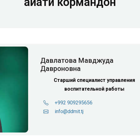
Ҳайати кормандон
Давлатова Мавджуда
Давроновна
Старший специалист управления
воспитательной работы
+992 909295656
info@ddmit.tj