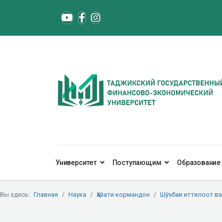
Университет
Поступающим
Образование
Вы здесь:
Главная
Наука
Ҳайати кормандон
Шӯъбаи иттилоот в