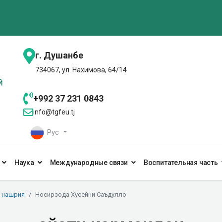
г. Душанбе
734067, ул. Нахимова, 64/14
+992 37 231 0843
info@tgfeu.tj
Рус
Наука
Международные связи
Воспитательная часть
а нашрия
Носирзода Хусейни Саъдулло