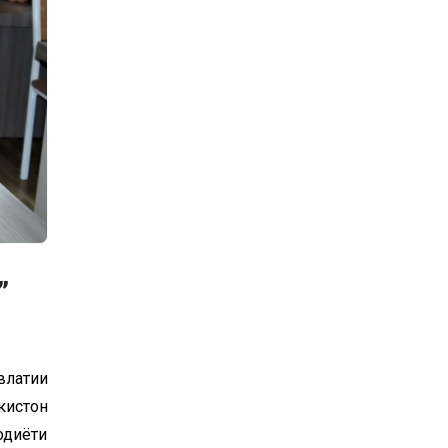
”
влатии
кистон
одиёти