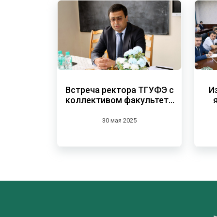
Встреча ректора ТГУФЭ с
И
коллективом факультета
бухгалтерского учёта и
статистики
30 мая 2025