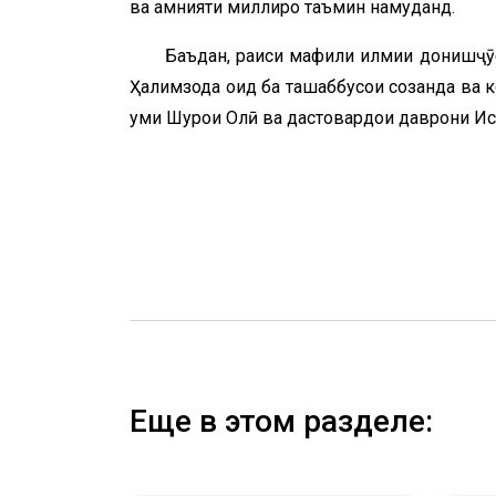
ва амнияти миллиро таъмин намуданд.
Баъдан, раиси маҳфили илмии донишҷ
Ҳалимзода оид ба ташаббусҳои созанда ва 
уми Шурои Олӣ ва дастовардҳои даврони И
Еще в этом разделе: