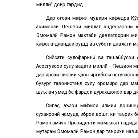
миллӣ” доир гардид.
Дар оғози маҳфил мудири кафедра Кӯҳ
ҳакимонаи Пешвои миллат андешаронӣ ка
Эмомалӣ Раҳмон мактаби давлатдории мил
кафолатдиҳандаи рушд ва суботи давлати м
Сиёсати сулҳофаринӣ ва ташаббусҳои
Асосгузори сулҳу ваҳдати миллӣ - Пешвои 
дар арсаи сиёсии ҷаҳон иртиботи ногусастан
бузург тавонистанд сулҳу оромиро дар ма
шуълаи умед ба фардои дурахшонро дар ди
Сипас, аъзои маҳфили илмии донишҷ
суханронӣ намуда, иброз дошт, ки таърих 
Раҳмон ҳамчун Президенти мамлакат падида
муҳтарам Эмомалӣ Раҳмон дар таърихи навини