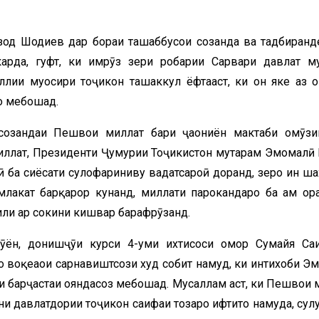
зод Шодиев дар бораи ташаббусҳои созанда ва тадбиранд
рда, гуфт, ки имрӯз зери роҳбарии Сарвари давлат му
лии муосири тоҷикон ташаккул ёфтааст, ки он яке аз о
о мебошад.
 созандаи Пешвои миллат баҳри ҷаҳониён мактаби омӯзи
миллат, Президенти Ҷумҳурии Тоҷикистон муҳтарам Эмомалӣ 
ӣ ба сиёсати сулҳофариниву ваҳдатсароӣ доранд, зеро ин ш
млакат барқарор кунанд, миллати парокандаро ба ҳам ор
ли ҳар сокини кишвар барафрӯзанд.
ӯён, донишҷӯи курси 4-уми ихтисоси омор Сумайя Са
бо воқеаҳои сарнавиштсози худ собит намуд, ки интихоби Э
и барҷастаи ояндасоз мебошад. Мусаллам аст, ки Пешвои 
 давлатдории тоҷикон саҳифаи тозаро ифтитоҳ намуда, сулҳ