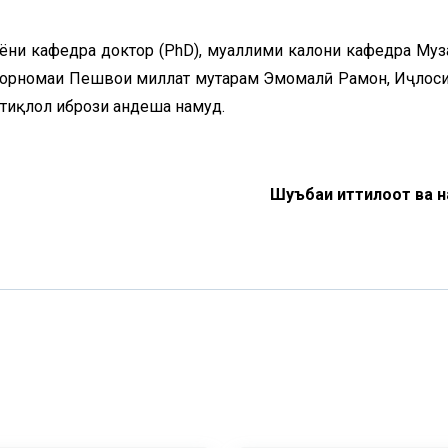
ӯёни кафедра доктор (PhD), муаллими калони кафедра Му
корномаи Пешвои миллат муҳтарам Эмомалӣ Раҳмон, Иҷлоси
стиқлол ибрози андеша намуд.
Шуъбаи иттилоот ва 