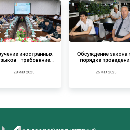
зучение иностранных
Обсуждение закона 
языков - требование
порядке проведени
современности
торжеств и обрядов
Республике Таджикис
28 мая 2025
26 мая 2025