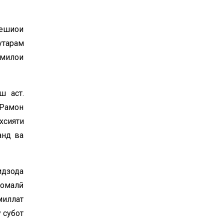
ешиҳои
ҳтарам
милҳои
ш аст.
Раҳмон
ахсияти
анд ва
идзода
момалӣ
миллат
у субот