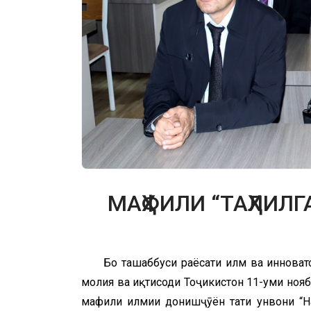
МАҲФИЛИ “ТАҲЛИЛ
Бо ташаббуси раёсати илм ва инноват
молия ва иқтисоди Тоҷикистон 11-уми нояб
маҳфили илмии донишҷӯён таҳти унвони “