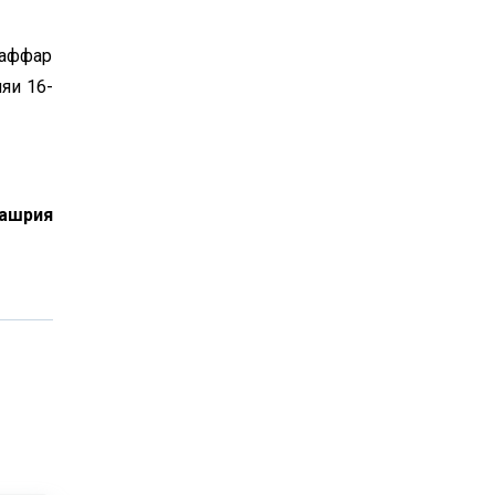
заффар
яи 16-
нашрия