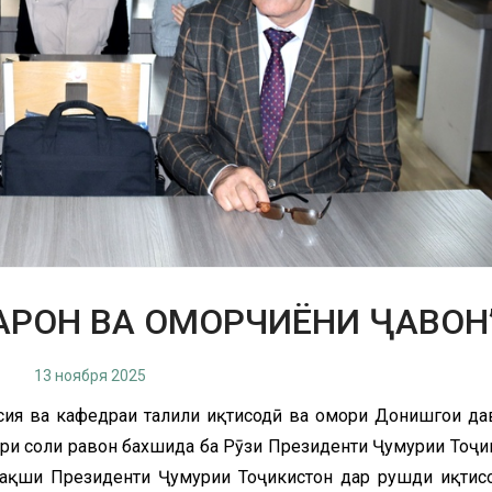
ГАРОН ВА ОМОРЧИЁНИ ҶАВОН
13 ноября 2025
сия ва кафедраи таҳлили иқтисодӣ ва омори Донишгоҳи да
ри соли равон бахшида ба Рӯзи Президенти Ҷумҳурии Тоҷи
Нақши Президенти Ҷумҳурии Тоҷикистон дар рушди иқтис