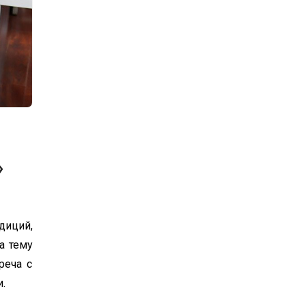
»
диций,
а тему
реча с
.