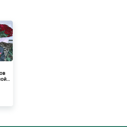
ов
ной