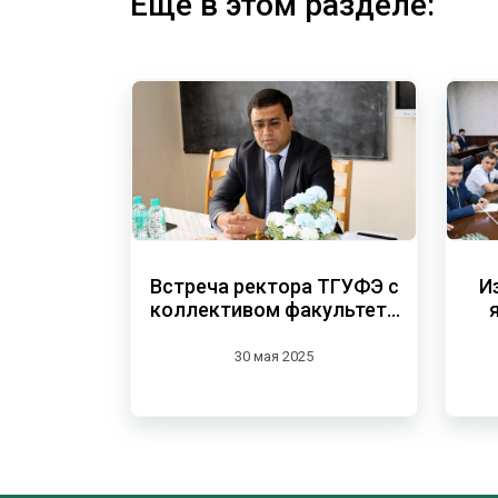
Еще в этом разделе:
Встреча ректора ТГУФЭ с
И
коллективом факультета
бухгалтерского учёта и
статистики
30 мая 2025