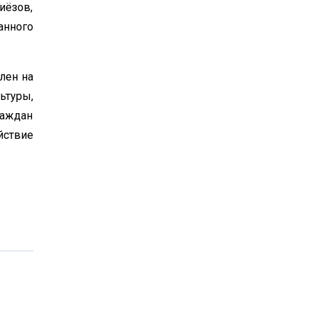
иёзов,
анного
лен на
ьтуры,
аждан
йствие