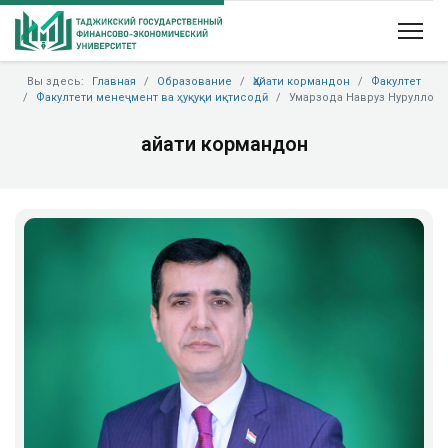
Вы здесь:
Главная
Образование
Ҳайати кормандон
Факултет
Факултети менеҷмент ва ҳуқуқи иқтисодӣ
Умарзода Навруз Нурулло
Ҳайати кормандон