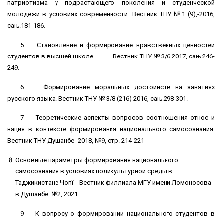
патриотизма у подрастающего поколения и студенческой
молодежи в условиях современности. Вестник ТНУ №1 (9),-2016,
сањ.181-186.
5 Становление и формирование нравственных ценностей
студентов в высшей школе. Вестник ТНУ № 3/6 2017, сањ.246-
249.
6 Формирование моральных достоинств на занятиях
русского языка. Вестник ТНУ № 3/8 (216) 2016, сањ.298-301.
7 Теоретические аспекты вопросов соотношения этнос и
нация в контексте формирования национального самосознания.
Вестник ТНУ Душанбе- 2018, №9, стр. 214-221
Основные параметры формирования национального
самосознания в условиях поликультурной среды в
Таджикистане Чопї Вестник филлиала МГУ имени Ломоносова
в Душанбе. №2, 2021
9 К вопросу о формировании национального студентов в