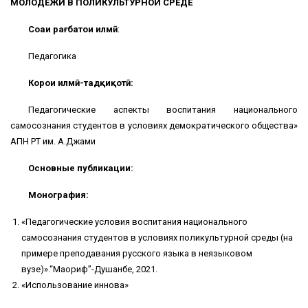
МОЛОДЕЖИ В ПОЛИКУЛЬТУРНОЙ СРЕДЕ
Соҳаи рағбатҳои илмӣ
:
Педагогика
Корҳои илмӣ-тадқиқотӣ:
Педагогические аспекты воспитания национального
самосознания студентов в условиях демократического общества»
АПН РТ им. А.Джами
Основные публикации:
Монография
:
«Педагогические условия воспитания национального
самосознания студентов в условиях поликультурной среды (на
примере преподавания русского языка в неязыковом
вузе)».“Маориф”-Душанбе, 2021.
«Использование иннова»