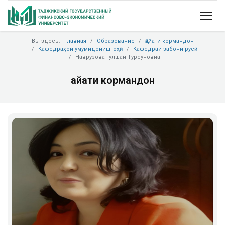
Вы здесь:
Главная
Образование
Ҳайати кормандон
Кафедраҳои умумидонишгоҳӣ
Кафедраи забони русӣ
Наврузова Гулшан Турсуновна
Ҳайати кормандон