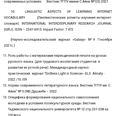
современных условиях. Вестник ТГПУ имени С.Айни №1(5) 2021
10 LINGUISTIC ASPECTS OF LEARNING INTERNET
VOCABULARY (Лингвистические аспекты изучения интернет-
словаря). INTERNATIONAL INTERDISIPLINARY RESEARCH JOURNAL
(GIRJ). ISSN – 2347-6915. Impact Factor: 7.472
(Научно-исследовательский журнал «Galaxy» №9 11ноябри
2021с.)
Роль работы с материалами периодической печати на уроках
русского языка. (для трудового воспитания студентов и
развития их устной речи). Международный научно-
практический журнал “Endless Light in Science» -ELS. Almaty -
2022 /10 /09.
Нормы современного литературного языка. Вестник ТГПУ им. С.
Айни” № 3.(98) Душанбе – 2022.
Специфика формирования национального самосознания
молодежи в условиях поликультурной среды. Вестник
Таджикского национального университета № 12 стр.231-238 за
2024год