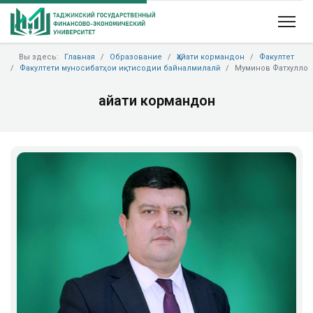
Вы здесь:
Главная
Образование
Ҳайати кормандон
Факултет
Факултети муносибатҳои иқтисодии байналмилалӣ
Муминов Фатхулло
Ҳайати кормандон