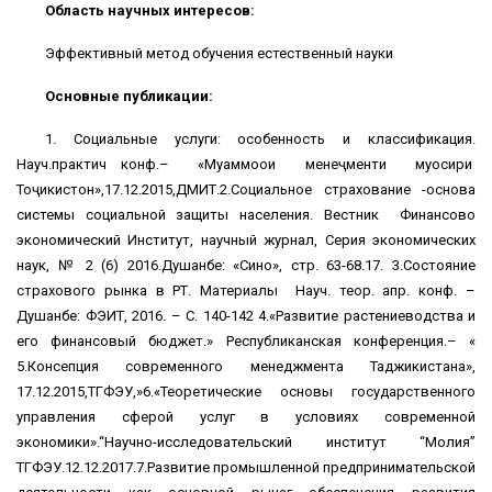
Область научных интересов:
Эффективный метод обучения естественный науки
Основные публикации:
1. Социальные услуги: особенность и классификация.
Науч.практич конф.– «Муаммоҳои менеҷменти муосири
Тоҷикистон»,17.12.2015,ДМИТ.2.Социальное страхование -основа
системы социальной защиты населения. Вестник Финансово
экономический Институт, научный журнал, Серия экономических
наук, № 2 (6) 2016.Душанбе: «Сино», стр. 63-68.17. 3.Состояние
страхового рынка в РТ. Материалы Науч. теор. апр. конф. –
Душанбе: ФЭИТ, 2016. – С. 140-142 4.«Развитие растениеводства и
его финансовый бюджет.» Республиканская конференция.– «
5.Консепция современного менеджмента Таджикистана»,
17.12.2015,ТГФЭУ,»6.«Теоретические основы государственного
управления сферой услуг в условиях современной
экономики».“Научно-исследовательский институт “Молия”
ТГФЭУ.12.12.2017.7.Развитие промышленной предпринимательской