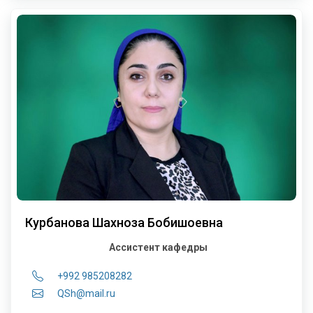
Курбанова Шахноза Бобишоевна
Ассистент кафедры
+992 985208282
QSh@mail.ru