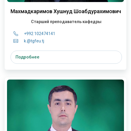
Махмадкаримов Хушнуд Шоабдурахимович
Старший преподаватель кафедры
+992 102474141
k.@tgfeu.tj
Подробнее