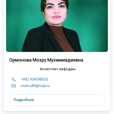
Ормонова Мохру Мухаммадиевна
Ассистент кафедры
+992 934098555
mohru89@mail.ru
Подробнее