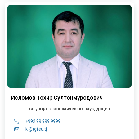
Исломов Тохир Султонмуродович
кандидат экономических наук, доцент
+992 99 999 9999
k.@tgfeu.tj