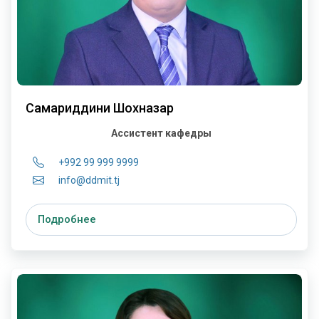
Самариддини Шохназар
Ассистент кафедры
+992 99 999 9999
info@ddmit.tj
Подробнее