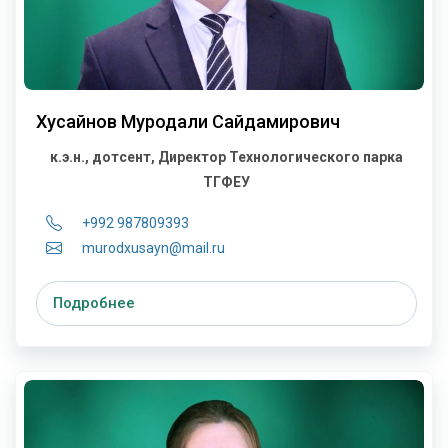
Хусайнов Муродали Сайдамирович
к.э.н., дотсент, Директор Технологического парка
ТГФЕУ
+992 987809393
murodxusayn@mail.ru
Подробнее