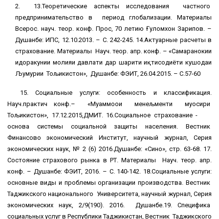
2. 13.Теоретические аспекты исследования частного
предпринимательство в период глобализации. Материалы
Всерос. науч. теор. конф. Прос, 70 летию Ғуломxон Зарипов. –
Душанбе: ИПС, 12.10.2013. – С. 242-245. 14.Актуарные расчеты в
страхование. Материалы Науч. теор. апр. конф. – «Самаранокии
идоракунии молияи давлати дар шарити иқтисодиёти кушодаи
Љумҳурии Тољикистон», Душанбе: ФЭИТ, 26.04.2015. – С.57-60
15. Социальные услуги: особенность и классификация.
Науч.практич конф.– «Муаммоҳои менељменти муосири
Тољикистон», 17.12.2015,ДМИТ. 16.Социальное страхование -
основа системы социальной защиты населения. Вестник
Финансово экономический Институт, научный журнал, Серия
экономических наук, № 2 (6) 2016.Душанбе: «Сино», стр. 63-68. 17.
Состояние страхового рынка в РТ. Материалы Науч. теор. апр.
конф. – Душанбе: ФЭИТ, 2016. – С. 140-142. 18.Социальные услуги:
основные виды и проблемы организации производства. Вестник
Таджикского национального Университета, научный журнал, Серия
экономических наук, 2/9(190). 2016. Душанбе.19. Специфика
социальных услуг в Республики Таджикистан, Вестник Таджикского