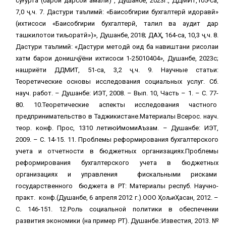
суғурта (барои дарсҳои амалӣ)”, Душанбе, 2023г., ДДМИТ,105-саҳ,
7,0 ҷ.ч. 7. Дастури таълимӣ: «Баҳисобгирии бухгалтерӣ идоравӣ»
(ихтисоси «Баҳисобгирии бухгалтерӣ, таҳлил ва аудит дар
ташкилотҳои тиљоратӣ»)», Душанбе, 2018; ДАҲ, 164-саҳ, 10,3 ҷ.ч. 8.
Дастури таълимӣ: «Дастури методӣ оид ба навиштани рисолаи
хатм барои донишҷӯёни ихтисоси 1-25010404», Душанбе, 2023с;
нашриёти ДДМИТ, 51-саҳ, 3,2 ҷ.ч. 9. Научные статьи:
Теоретические основы исследования социальных услуг. Сб.
науч. работ. – Душанбе: ИЭТ, 2008. – Вып. 10, Часть – 1. – С. 77-
80. 10.Теоретические аспекты исследования частного
предпринимательство в Таджикистане.Материалы Всерос. науч.
теор. конф. Прос, 1310 летиюИмомиАъзам. – Душанбе: ИЭТ,
2009. – С. 14-15. 11. Проблемы реформирования бухгалтерского
учета и отчетности в бюджетных организациях.Проблемы
реформирования бухгалтерского учета в бюджетных
организациях и управления фискальными рисками
государственного бюджета в РТ: Материалы респуб. Научно-
практ. конф.(Душанбе, 6 апреля 2012 г.).ООО ҲољиҲасан, 2012. –
С. 146-151. 12.Роль социальной политики в обеспечении
развития экономики (на пример РТ). Душанбе.:Известия, 2013. №