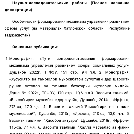
Научно-исследовательские работы (Полное название
диссертации):
Особенности формирования механизма управления развитием
сферы услуг (на материалах Хатлонской области Республике
Таджикистан)
Основные публикации:
Монография: «Пути совершенствования формирования
механизма управления развитием сферы социальных услуг»,
Душанбе, 2022г., ТГФЭУ, 151 стр., 9,4 п.л. 2. Монография:
«Хусусиятҳо ва тамоюлҳои муносибатҳои сугуртавӣ дар шароити
рушди устувор ва таъмини бехатарии иқтисоди миллӣ»,
Душанбе, 2022г., ТГФЭУ, 170 стр., 10,6 п.л.3. Васоити таълимӣ:
«Баҳисобгирии муҳосибии идоракунӣ», Душанбе, 2014г., «Ирфон»,
273-саҳ, 17,0 ҷ.ч. 4. Васоити таълимӣ:“Баҳисобгири ва таҳлили
муфлисшавӣ”, Душанбе, 2013г., «Ирфон», 210-саҳ, 13,0 ҷ.ч. 5.
Васоити таълимӣ: ”Ҳисобҳои актуарӣ”, Душанбе, 2018г., «Ирфон»,
115-саҳ, 7,1 ҷ.ч. 6. Васоити таълимӣ: “Ҳалли масъалаҳо аз фанни