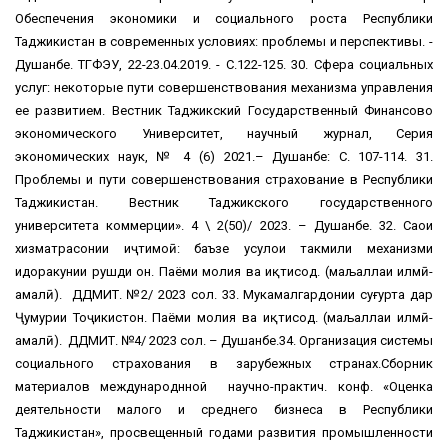
Обеспечения экономики и социального роста Республики
Таджикистан в современных условиях: проблемы и перспективы. -
Душанбе. ТГФЭУ, 22-23.04.2019. - С.122-125. 30. Сфера социальных
услуг: некоторые пути совершенствования механизма управления
ее развитием. Вестник Таджикский Государственный Финансово
экономического Университет, научный журнал, Серия
экономических наук, № 4 (6) 2021.– Душанбе: С. 107-114. 31.
Проблемы и пути совершенствования страхование в Республики
Таджикистан. Вестник Таджикского государственного
университета коммерции». 4 \ 2(50)/ 2023. – Душанбе. 32. Сҳаҳои
хизматрасонии иҷтимоӣ: баъзе усулҳои такмили механизми
идоракунии рушди он. Паёми молия ва иқтисод. (маљаллаи илмӣ-
амалӣ). ДДМИТ. №2/ 2023 сол. 33. Мукамалгардонии суғурта дар
Ҷумҳурии Тоҷикистон. Паёми молия ва иқтисод. (маљаллаи илмӣ-
амалӣ). ДДМИТ. №4/ 2023 сол. – Душанбе.34. Организация системы
социального страхования в зарубежных странах.Сборник
материалов международнной научно-практич. конф. «Оценка
деятельности малого и среднего бизнеса в Республики
Таджикистан», просвещенный годами развития промышленности