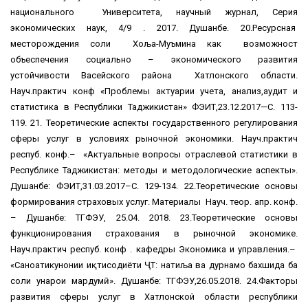
национального Университета, научный журнал, Серия
экономических наук, 4/9 . 2017. Душанбе. 20.Ресурсная
месторождения соли Хоља-Муъмина как возможност
объеспечения социально – экономического развития
устойчивости Васейского района Хатлонского области.
Науч.практич конф «Проблемы актуарии учета, анализ,аудит и
статистика в Республики Таджикистан» ФЭИТ,23.12.2017—С. 113-
119. 21. Теоретические аспекты государственного регулирования
сферы услуг в условиях рыночной экономики. Науч.практич
респуб. конф.– «Актуальные вопросы отраслевой статистики в
Республике Таджикистан: методы и методологические аспекты».
Душанбе: ФЭИТ,31.03.2017–С. 129-134. 22.Теоретические основы
формирования страховых услуг. Материалы Науч. теор. апр. конф.
– Душанбе: ТГФЭУ, 25.04. 2018. 23.Теоретические основы
функционирования страхования в рыночной экономике.
Науч.практич респуб. конф . кафедры Экономика и управления.–
«Саноатикунонии иқтисодиёти ҶТ: натиља ва дурнамо бахшида ба
соли ҳунарҳои мардумӣ». Душанбе: ТГФЭУ,26.05.2018. 24.Факторы
развития сферы услуг в Хатлонской области республики