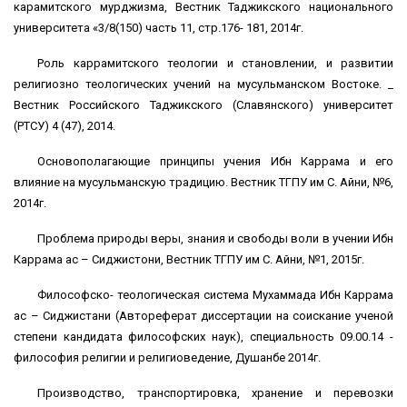
карамитского мурджизма, Вестник Таджикского национального
университета «3/8(150) часть 11, стр.176- 181, 2014г.
Роль каррамитского теологии и становлении, и развитии
религиозно теологических учений на мусульманском Востоке. _
Вестник Российского Таджикского (Славянского) университет
(РТСУ) 4 (47), 2014.
Основополагающие принципы учения Ибн Каррама и его
влияние на мусульманскую традицию. Вестник ТГПУ им С. Айни, №6,
2014г.
Проблема природы веры, знания и свободы воли в учении Ибн
Каррама ас – Сиджистони, Вестник ТГПУ им С. Айни, №1, 2015г.
Философско- теологическая система Мухаммада Ибн Каррама
ас – Сиджистани (Автореферат диссертации на соискание ученой
степени кандидата философских наук), специальность 09.00.14 -
философия религии и религиоведение, Душанбе 2014г.
Производство, транспортировка, хранение и перевозки