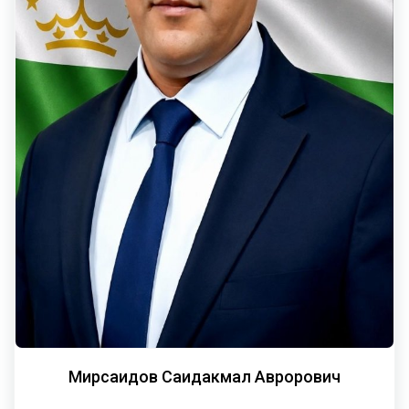
Мирсаидов Саидакмал Аврорович