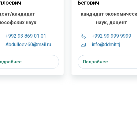
ллоевич
Бегович
цент/кандидат
кандидат экономическ
ософских наук
наук, доцент
+992 93 869 01 01
+992 99 999 9999
Abdulloev.60@mail.ru
info@ddmit.tj
одробнее
Подробнее