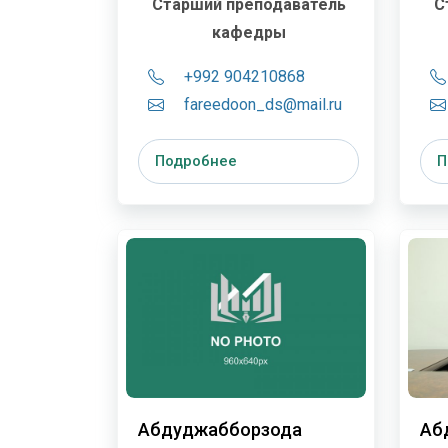
Старший преподаватель
С
кафедры
+992 904210868
fareedoon_ds@mail.ru
Подробнее
П
Абдуджабборзода
Аб