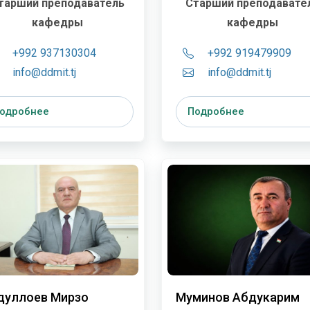
тарший преподаватель
Старший преподавате
кафедры
кафедры
+992 937130304
+992 919479909
info@ddmit.tj
info@ddmit.tj
одробнее
Подробнее
дуллоев Мирзо
Муминов Абдукарим