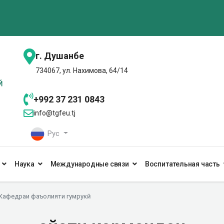
г. Душанбе
734067, ул. Нахимова, 64/14
+992 37 231 0843
info@tgfeu.tj
Рус
Наука
Международные связи
Воспитательная часть
Кафедраи фаъолияти гумрукӣ