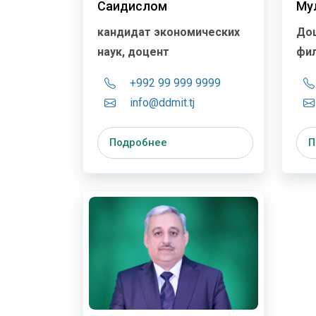
Саидислом
Му
кандидат экономических
До
наук, доцент
фил
+992 99 999 9999
info@ddmit.tj
Подробнее
П