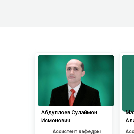
Абдуллоев Сулаймон
Ма
Исмонович
Ал
Ассистент кафедры
Ас