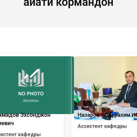
Ҳайати кормандон
хмадов Эхсонджон
Назаров Абдурахим И
иевич
Ассистент кафедры
систент кафедры