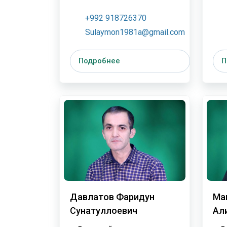
+992 918726370
Sulaymon1981a@gmail.com
Подробнее
П
Давлатов Фаридун
Ма
Сунатуллоевич
Ал