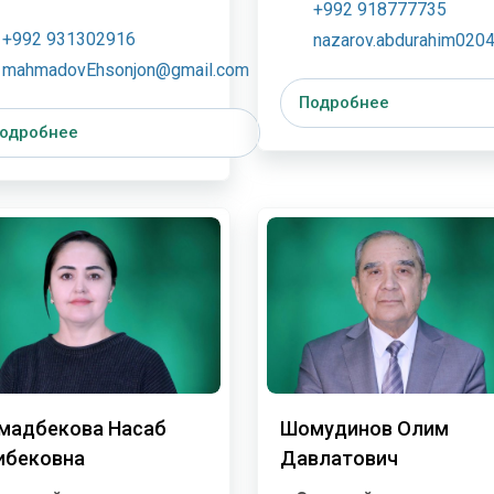
+992 918777735
+992 931302916
nazarov.abdurahim020
mahmadovEhsonjon@gmail.com
Подробнее
одробнее
мадбекова Насаб
Шомудинов Олим
ибековна
Давлатович