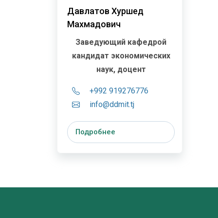
Давлатов Хуршед
Махмадович
Заведующий кафедрой
кандидат экономических
наук, доцент
+992 919276776
info@ddmit.tj
Подробнее