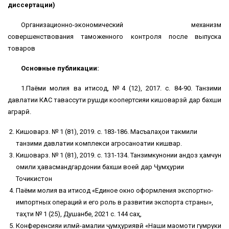
диссертации)
Организационно-экономический механизм
совершенствования таможенного контроля после выпуска
товаров
Основные публикации:
1.Паёми молия ва иқтисод, №4 (12), 2017. с. 84-90. Танзими
давлатии КАС тавассути рушди коопертсияи кишоварзӣ дар бахши
аграрӣ.
Кишоварз. № 1 (81), 2019. с. 183-186. Масъалаҳои такмили
танзими давлатии комплекси агросаноатии кишвар.
Кишоварз. № 1 (81), 2019. с. 131-134. Танзимкунонии андоз ҳамчун
омили ҳавасмандгардонии бахши воқеӣ дар Ҷумҳурии
Точикистон
Паёми молия ва иқтисод «Единое окно оформления экспортно-
импортных операций и его роль в развитии экспорта страны»,
таҳти № 1 (25), Душанбе, 2021 с. 144 саҳ,
Конференсияи илмӣ-амалии ҷумҳуриявӣ «Нақши мақомоти гумруки