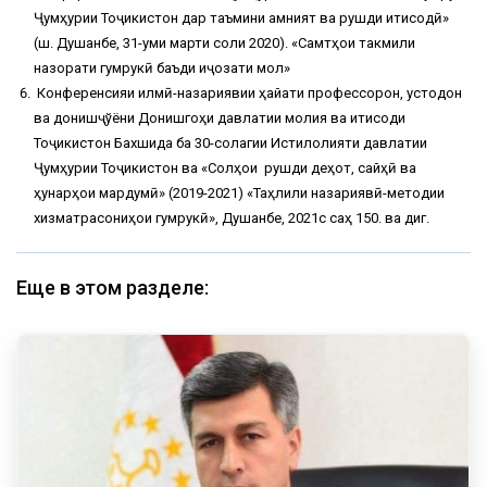
Ҷумҳурии Тоҷикистон дар таъмини амният ва рушди иқтисодӣ»
(ш. Душанбе, 31-уми марти соли 2020). «Самтҳои такмили
назорати гумрукӣ баъди иҷозати мол»
Конференсияи илмӣ-назариявии ҳайати профессорон, устодон
ва донишҷўёни Донишгоҳи давлатии молия ва иқтисоди
Тоҷикистон Бахшида ба 30-солагии Истиқлолияти давлатии
Ҷумҳурии Тоҷикистон ва «Солҳои рушди деҳот, сайҳӣ ва
ҳунарҳои мардумӣ» (2019-2021) «Таҳлили назариявӣ-методии
хизматрасониҳои гумрукӣ», Душанбе, 2021с саҳ 150. ва диг.
Еще в этом разделе: