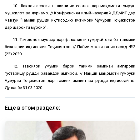
10. Шаклҳои асосии ташкили истеҳсолот дар мақомоти гумрук:
мушкилот ва дурнамо. // Конфренсияи илмӣ-назарявӣ ДДМИТ дар
мавзўи “Тамини рушди иқтисодию иҷтимоии Ҷумҳурии Тоҷикистон
дар шароити муосир”.
11. Тамоюлҳои муосир дар фаъолияти гумрукӣ оид ба таъмини
бехатарии иқтисодии Тоҷикистон. // Паёми молия ва иқтисод №2
(22) 2020.
12. Тавсияҳои умумии барои таҳкими заминаи ҳамгироии
густаришу рушди равандҳои ҳамгироӣ. // Нақши мақомоти гумруки
Ҷумҳурии Тоҷикистон дар тамини амният ва рушди иқтисодӣ ш.
Душанбе 31.03.2020
Еще в этом разделе: