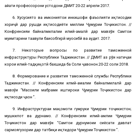
ҳайати профессорони устодони ДМИТ 20-22 апрели 2017.
6. Хусусиятҳо ва имкониятҳои инкишофи фаъолияти иқтисодии
хориҷӣ дар рушди иқтисодиёти миллии Ҷумҳурии Тоҷикистон. //
Конфренсияи байналмилалии илмӣ-амалӣ дар мавзўи Самтҳои
муҳимтарини таҳавули баҳисобгирӣ муҳосибӣ ва аудит. 2017.
7. Некоторые вопросы по развитие таможенной
инфраструктуры Республики Таджикистан. // ДМИТ аз рўи натиҷаи
корҳои илмӣ-тадқиқотӣ бахшида ба Соли ҷавонон.20-22 соли 2018.
8. Формирование и развития таможенной службы Республики
Таджикистан. // Конфренсияи илмӣ-амалии байналмилалӣ дар
мавзўи “Масоили мабрами иштироки Ҷумҳурии Тоҷикистон дар
иқтисоди ҷаҳон ”.
9. Инфраструктураи мақомоти гумруки Ҷумҳурии тоҷикистон;
мушкилот ва дурнамо. // Конфренсияи илмӣ-амлии Ҷумҳурии
Тоҷикистон дар мавзўи “Самтҳои дурнумоии сиёсати давлат
сармоягузории дар татбиқи иқтидори Ҷумҳурии Тоҷикистон ”.