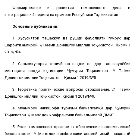
Формирование и развития таможенного дела в
интеграционный период на примере Республики Таджикистан
Основные публикации:
1. Хусусиятҳои ташаккул ва рушди фаъолияти гумрук дар
шароити ҳамгироӣ. // Паёми Донишгоҳи миллии Тоҷикистон . Қисми 1
2019/№4.
2. Сармоягузории хориҷӣ ва нақши он дар ташаккулёбии
минтақаҳои озоди иқтисодии Ҷумҳурии Тоҷикистон. // Паёми
Донишгоҳи миллии Тоҷикистон . Қисми 1 2019/№5.
3. Теоретика практические вопросы страхование. // Паёми
Донишгоҳи миллии Тоҷикистон. Қисми 1 2019/№9.
4. Муаммоҳои инкишофи туризми байналхалқӣ дар Ҷумҳурии
Тоҷикистон. // Маводҳои конфренсияи байналмилалӣ ДМИТ.
5. Роль таможенных органов в обеспечение экономической
безопасности. // Маводҳои конфренсияи апрелӣ илмӣ- назарявӣ