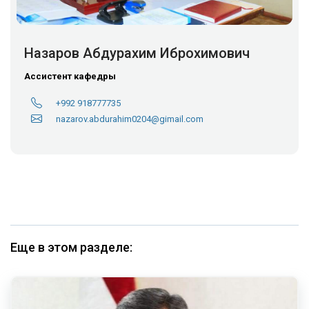
Назаров Абдурахим Иброхимович
Ассистент кафедры
+992 918777735
nazarov.abdurahim0204@gimail.com
Еще в этом разделе: