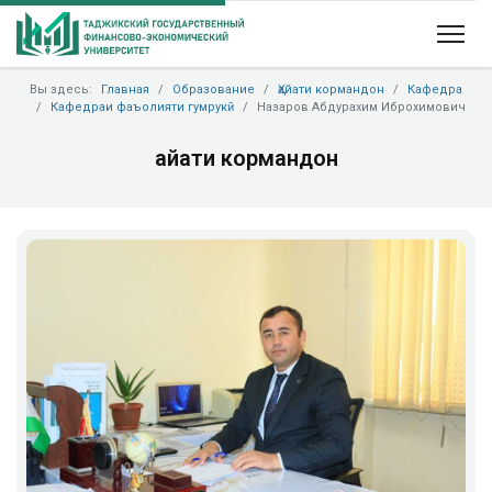
Вы здесь:
Главная
Образование
Ҳайати кормандон
Кафедра
Кафедраи фаъолияти гумрукӣ
Назаров Абдурахим Иброхимович
Ҳайати кормандон