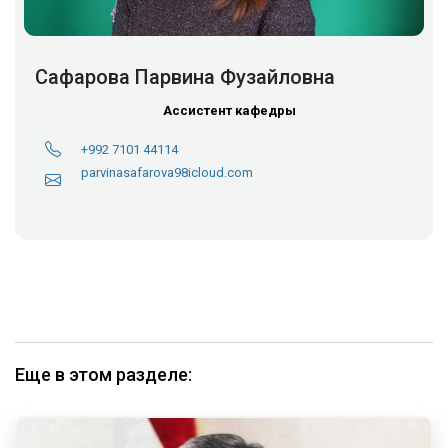
Сафарова Парвина Фузайловна
Ассистент кафедры
+992 7101 44114
parvinasafarova98icloud.com
Еще в этом разделе: