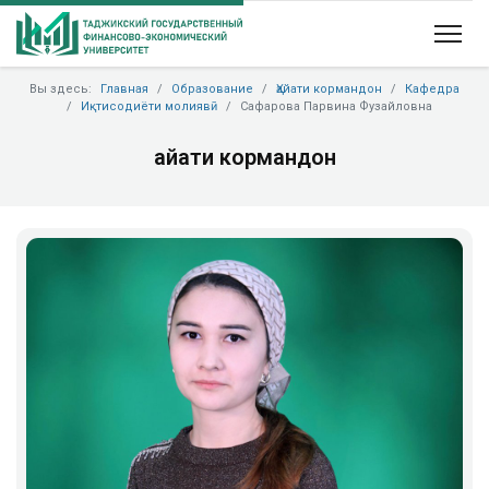
Вы здесь:
Главная
Образование
Ҳайати кормандон
Кафедра
Иқтисодиёти молиявӣ
Сафарова Парвина Фузайловна
Ҳайати кормандон