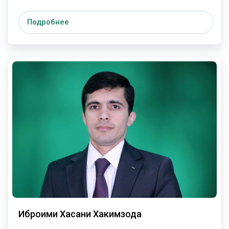
Подробнее
Иброҳими Хасани Хакимзода