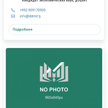
Кандидат экономических наук, доцент
+992 909170909
info@ddmit.tj
Подробнее