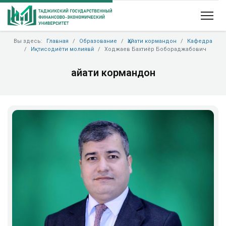
Вы здесь:
Главная
Образование
Ҳайати кормандон
Кафедра
Иқтисодиёти молиявӣ
Ходжаев Бахтиёр Бобораджабович
Ҳайати кормандон