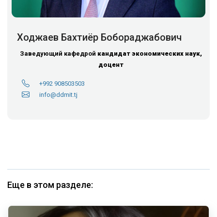
Ходжаев Бахтиёр Бобораджабович
Заведующий кафедрой
кандидат экономических наук,
доцент
+992 908503503
info@ddmit.tj
Еще в этом разделе: