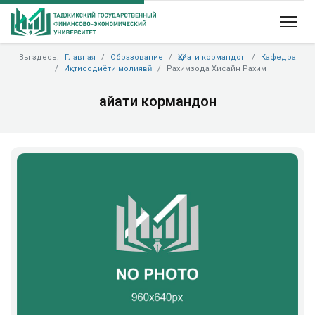
Вы здесь:
Главная
Образование
Ҳайати кормандон
Кафедра
Иқтисодиёти молиявӣ
Рахимзода Хисайн Рахим
Ҳайати кормандон