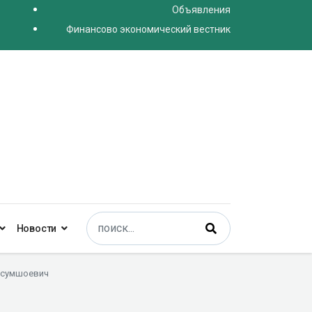
Объявления
Финансово экономический вестник
Поиск
Новости
Type 2 or more characters for results.
осумшоевич