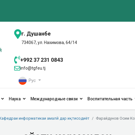
г. Душанбе
734067, ул. Нахимова, 64/14
+992 37 231 0843
info@tgfeu.tj
Рус
Наука
Международные связи
Воспитательная часть
Кафедраи информатикаи амалӣ дар иқтисодиёт
Фарайдунов Осим К