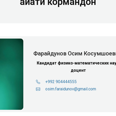
Ҳайати кормандон
Фарайдунов Осим Косумшоев
Кандидат физико-математических нау
доцент
+992 904444555
osim.faraidunov@gmail.com