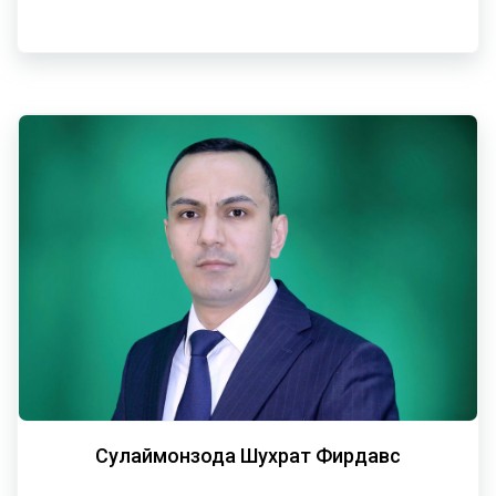
Сулаймонзода Шухрат Фирдавс