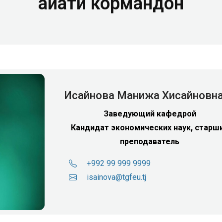
Ҳайати кормандон
Исайнова Манижа Хисайновн
Заведующий кафедрой
Кандидат экономических наук, старш
преподаватель
+992 99 999 9999
isainova@tgfeu.tj