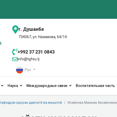
г. Душанбе
734067, ул. Нахимова, 64/14
+992 37 231 0843
info@tgfeu.tj
Рус
Наука
Международные связи
Воспитательная часть
Кафедраи идораи давлатӣ ва маҳаллӣ
Исайнова Манижа Хисайновна